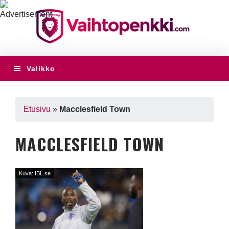
Valikko
Etusivu
»
Macclesfield Town
MACCLESFIELD TOWN
Kuva: IBL.se