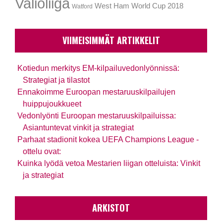
Valioliiga
West Ham
World Cup 2018
Watford
VIIMEISIMMÄT ARTIKKELIT
Kotiedun merkitys EM-kilpailuvedonlyönnissä:
Strategiat ja tilastot
Ennakoimme Euroopan mestaruuskilpailujen
huippujoukkueet
Vedonlyönti Euroopan mestaruuskilpailuissa:
Asiantuntevat vinkit ja strategiat
Parhaat stadionit kokea UEFA Champions League -
ottelu ovat:
Kuinka lyödä vetoa Mestarien liigan otteluista: Vinkit
ja strategiat
ARKISTOT