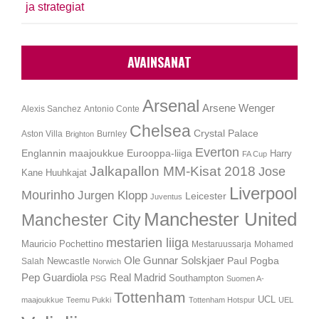
ja strategiat
AVAINSANAT
Arsenal
Arsene Wenger
Alexis Sanchez
Antonio Conte
Chelsea
Crystal Palace
Aston Villa
Burnley
Brighton
Everton
Englannin maajoukkue
Eurooppa-liiga
Harry
FA Cup
Jalkapallon MM-Kisat 2018
Jose
Kane
Huuhkajat
Liverpool
Mourinho
Jurgen Klopp
Leicester
Juventus
Manchester United
Manchester City
mestarien liiga
Mauricio Pochettino
Mestaruussarja
Mohamed
Ole Gunnar Solskjaer
Newcastle
Paul Pogba
Salah
Norwich
Pep Guardiola
Real Madrid
Southampton
PSG
Suomen A-
Tottenham
UCL
maajoukkue
Teemu Pukki
Tottenham Hotspur
UEL