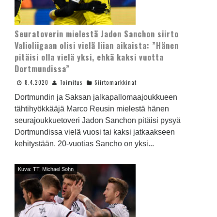
Seuratoverin mielestä Jadon Sanchon siirto
Valioliigaan olisi vielä liian aikaista: ”Hänen
pitäisi olla vielä yksi, ehkä kaksi vuotta
Dortmundissa”
8.4.2020
Toimitus
Siirtomarkkinat
Dortmundin ja Saksan jalkapallomaajoukkueen
tähtihyökkääjä Marco Reusin mielestä hänen
seurajoukkuetoveri Jadon Sanchon pitäisi pysyä
Dortmundissa vielä vuosi tai kaksi jatkaakseen
kehitystään. 20-vuotias Sancho on yksi...
Kuva: TT, Michael Sohn