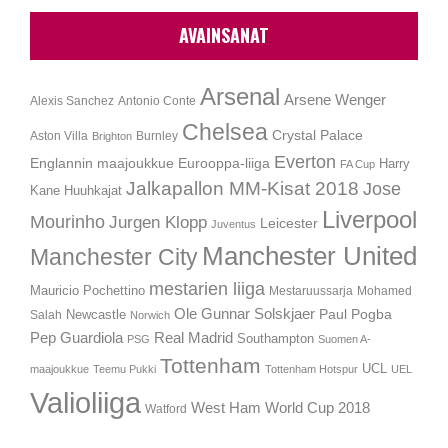
AVAINSANAT
Arsenal
Arsene Wenger
Alexis Sanchez
Antonio Conte
Chelsea
Crystal Palace
Aston Villa
Burnley
Brighton
Everton
Englannin maajoukkue
Eurooppa-liiga
Harry
FA Cup
Jalkapallon MM-Kisat 2018
Jose
Kane
Huuhkajat
Liverpool
Mourinho
Jurgen Klopp
Leicester
Juventus
Manchester United
Manchester City
mestarien liiga
Mauricio Pochettino
Mestaruussarja
Mohamed
Ole Gunnar Solskjaer
Newcastle
Paul Pogba
Salah
Norwich
Pep Guardiola
Real Madrid
Southampton
PSG
Suomen A-
Tottenham
UCL
maajoukkue
Teemu Pukki
Tottenham Hotspur
UEL
Valioliiga
West Ham
World Cup 2018
Watford