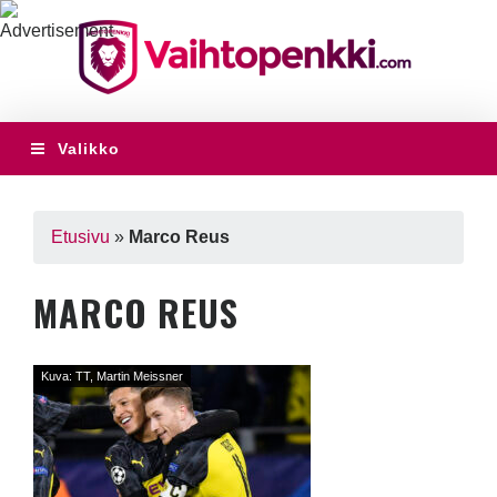
Valikko
Etusivu
»
Marco Reus
MARCO REUS
Kuva: TT, Martin Meissner