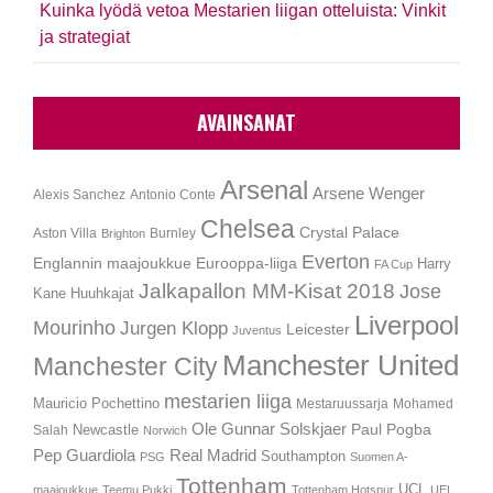
Kuinka lyödä vetoa Mestarien liigan otteluista: Vinkit
ja strategiat
AVAINSANAT
Arsenal
Arsene Wenger
Alexis Sanchez
Antonio Conte
Chelsea
Crystal Palace
Aston Villa
Burnley
Brighton
Everton
Englannin maajoukkue
Eurooppa-liiga
Harry
FA Cup
Jalkapallon MM-Kisat 2018
Jose
Kane
Huuhkajat
Liverpool
Mourinho
Jurgen Klopp
Leicester
Juventus
Manchester United
Manchester City
mestarien liiga
Mauricio Pochettino
Mestaruussarja
Mohamed
Ole Gunnar Solskjaer
Newcastle
Paul Pogba
Salah
Norwich
Pep Guardiola
Real Madrid
Southampton
PSG
Suomen A-
Tottenham
UCL
maajoukkue
Teemu Pukki
Tottenham Hotspur
UEL