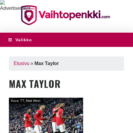
Valikko
Etusivu
»
Max Taylor
MAX TAYLOR
Kuva: TT, Matt West