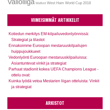
Valioliiga
West Ham
World Cup 2018
Watford
VIIMEISIMMÄT ARTIKKELIT
Kotiedun merkitys EM-kilpailuvedonlyönnissä:
Strategiat ja tilastot
Ennakoimme Euroopan mestaruuskilpailujen
huippujoukkueet
Vedonlyönti Euroopan mestaruuskilpailuissa:
Asiantuntevat vinkit ja strategiat
Parhaat stadionit kokea UEFA Champions League -
ottelu ovat:
Kuinka lyödä vetoa Mestarien liigan otteluista: Vinkit
ja strategiat
ARKISTOT