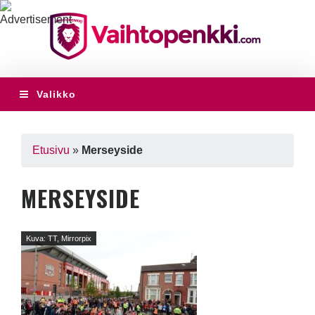
Valikko
Etusivu
»
Merseyside
MERSEYSIDE
Kuva: TT, Mirrorpix