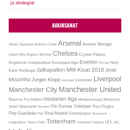
ja strategiat
AVAINSANAT
Arsenal
Arsene Wenger
Alexis Sanchez
Antonio Conte
Chelsea
Crystal Palace
Aston Villa
Burnley
Brighton
Everton
Englannin maajoukkue
Eurooppa-liiga
Harry
FA Cup
Jalkapallon MM-Kisat 2018
Jose
Kane
Huuhkajat
Liverpool
Mourinho
Jurgen Klopp
Leicester
Juventus
Manchester United
Manchester City
mestarien liiga
Mauricio Pochettino
Mestaruussarja
Mohamed
Ole Gunnar Solskjaer
Newcastle
Paul Pogba
Salah
Norwich
Pep Guardiola
Real Madrid
Southampton
PSG
Suomen A-
Tottenham
UCL
maajoukkue
Teemu Pukki
Tottenham Hotspur
UEL