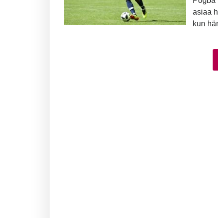
Pogba k
asiaa h
kun hän