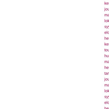
ke
jo
ma
lo
sy
el
he
ke
to
hu
ma
he
ta
jo
ma
lo
sy
el
he