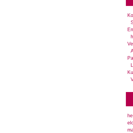
Ko
S
En
h
Ve
A
Pa
L
Ku
V
he
el
ma