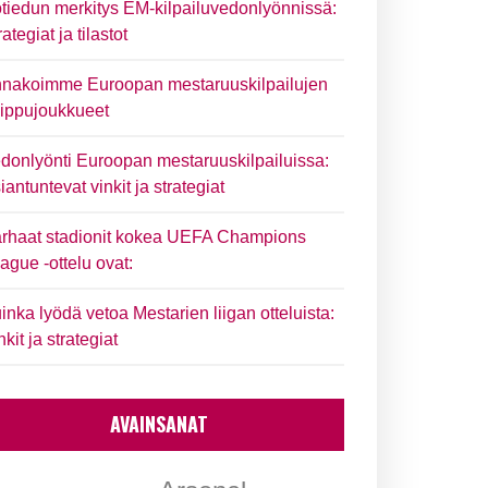
tiedun merkitys EM-kilpailuvedonlyönnissä:
rategiat ja tilastot
nakoimme Euroopan mestaruuskilpailujen
ippujoukkueet
donlyönti Euroopan mestaruuskilpailuissa:
iantuntevat vinkit ja strategiat
rhaat stadionit kokea UEFA Champions
ague -ottelu ovat:
inka lyödä vetoa Mestarien liigan otteluista:
nkit ja strategiat
AVAINSANAT