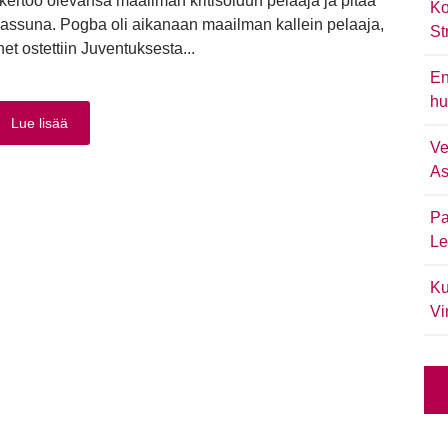
ertoo olevansa maailman kritisoidun pelaaja ja pitää
Ko
assuna. Pogba oli aikanaan maailman kallein pelaaja,
St
et ostettiin Juventuksesta...
En
hu
Lue lisää
Ve
As
Pa
Le
Ku
Vi