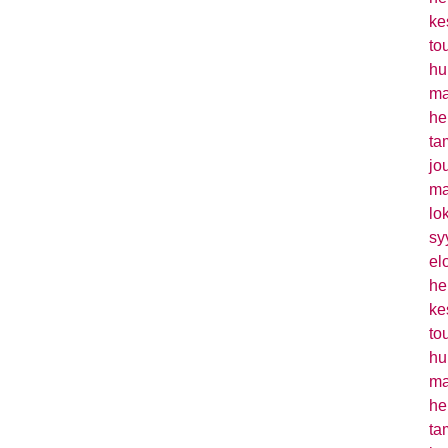
ke
to
hu
ma
he
ta
jo
ma
lo
sy
el
he
ke
to
hu
ma
he
ta