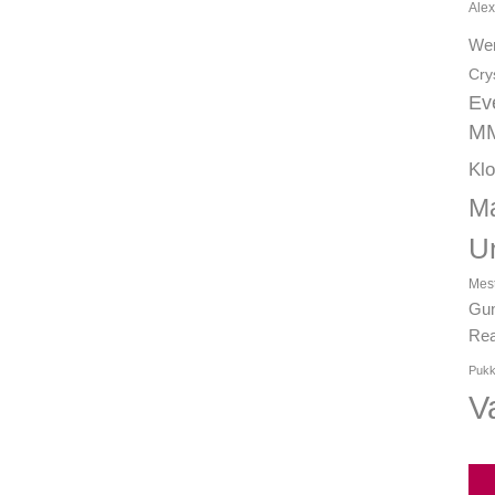
Alex
We
Cry
Ev
MM
Kl
Ma
U
Mest
Gun
Rea
Pukk
Va