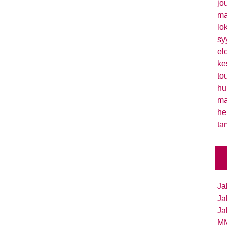
jo
ma
lo
sy
el
ke
to
hu
ma
he
ta
Ja
Ja
Ja
MM