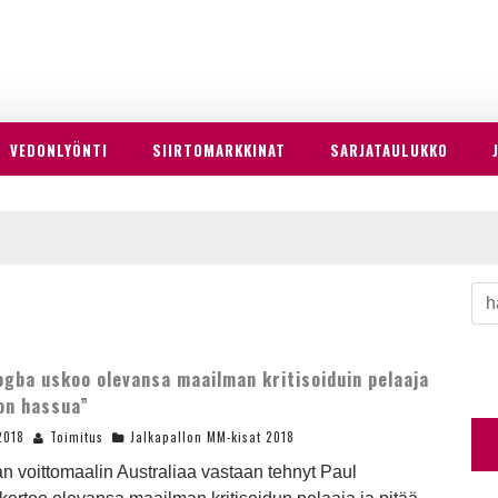
VEDONLYÖNTI
SIIRTOMARKKINAT
SARJATAULUKKO
ogba uskoo olevansa maailman kritisoiduin pelaaja
on hassua”
2018
Toimitus
Jalkapallon MM-kisat 2018
 voittomaalin Australiaa vastaan tehnyt Paul