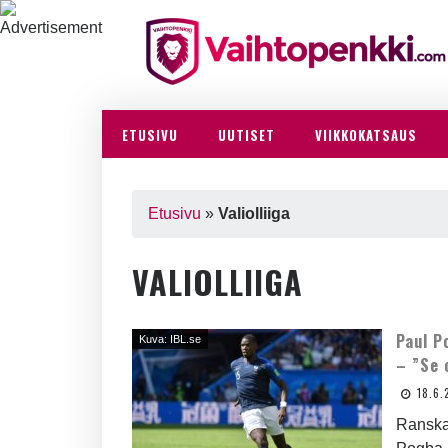
ETUSIVU
UUTISET
VIIKKOKATSAUS
Etusivu
»
Valiolliiga
VALIOLLIIGA
Paul P
Kuva: IBL.se
– ”Se 
18.6.
Ranskan