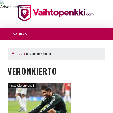
Valikko
Etusivu
»
veronkierto
VERONKIERTO
Kuva: Alloverpress.fi