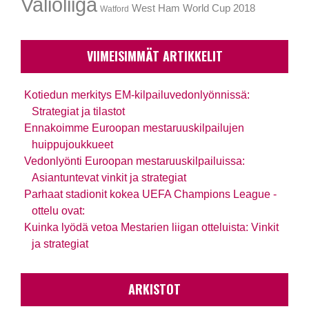
Valioliiga
West Ham
World Cup 2018
Watford
VIIMEISIMMÄT ARTIKKELIT
Kotiedun merkitys EM-kilpailuvedonlyönnissä:
Strategiat ja tilastot
Ennakoimme Euroopan mestaruuskilpailujen
huippujoukkueet
Vedonlyönti Euroopan mestaruuskilpailuissa:
Asiantuntevat vinkit ja strategiat
Parhaat stadionit kokea UEFA Champions League -
ottelu ovat:
Kuinka lyödä vetoa Mestarien liigan otteluista: Vinkit
ja strategiat
ARKISTOT