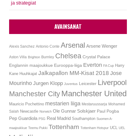
ja strategiat
AVAINSANAT
Arsenal
Arsene Wenger
Alexis Sanchez
Antonio Conte
Chelsea
Crystal Palace
Aston Villa
Burnley
Brighton
Everton
Englannin maajoukkue
Eurooppa-liiga
Harry
FA Cup
Jalkapallon MM-Kisat 2018
Jose
Kane
Huuhkajat
Liverpool
Mourinho
Jurgen Klopp
Leicester
Juventus
Manchester United
Manchester City
mestarien liiga
Mauricio Pochettino
Mestaruussarja
Mohamed
Ole Gunnar Solskjaer
Newcastle
Paul Pogba
Salah
Norwich
Pep Guardiola
Real Madrid
Southampton
PSG
Suomen A-
Tottenham
UCL
maajoukkue
Teemu Pukki
Tottenham Hotspur
UEL