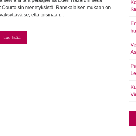
 selviäisi tähtipelaajiensa Eden Hazardin sekä
Ko
t Courtoisin menetyksistä. Ranskalaisen mukaan on
St
väksyttävä se, että toisinaan...
En
hu
Lue lisää
Ve
As
Pa
Le
Ku
Vi