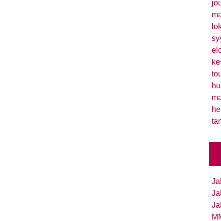
jo
ma
lo
sy
el
ke
to
hu
ma
he
ta
Ja
Ja
Ja
MM