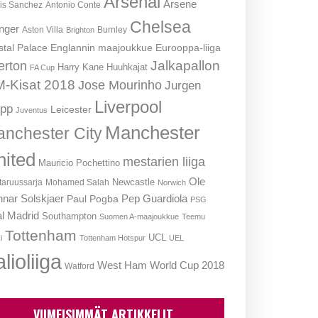
Arsenal
Arsene
is Sanchez
Antonio Conte
Chelsea
nger
Aston Villa
Burnley
Brighton
stal Palace
Englannin maajoukkue
Eurooppa-liiga
Jalkapallon
erton
Harry Kane
Huuhkajat
FA Cup
-Kisat 2018
Jose Mourinho
Jurgen
Liverpool
opp
Leicester
Juventus
Manchester
nchester City
nited
mestarien liiga
Mauricio Pochettino
Ole
Newcastle
aruussarja
Mohamed Salah
Norwich
nar Solskjaer
Pep Guardiola
Paul Pogba
PSG
l Madrid
Southampton
Suomen A-maajoukkue
Teemu
Tottenham
UCL
i
Tottenham Hotspur
UEL
lioliiga
West Ham
World Cup 2018
Watford
VIIMEISIMMÄT ARTIKKELIT