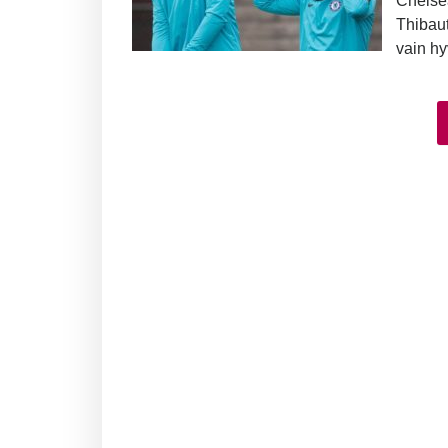
Chelsea
Thibau
vain hy