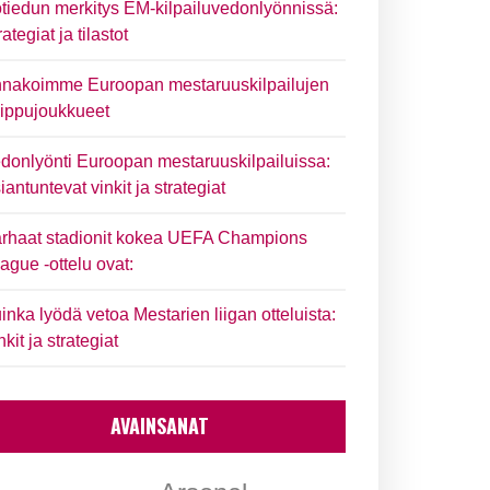
tiedun merkitys EM-kilpailuvedonlyönnissä:
rategiat ja tilastot
nakoimme Euroopan mestaruuskilpailujen
ippujoukkueet
donlyönti Euroopan mestaruuskilpailuissa:
iantuntevat vinkit ja strategiat
rhaat stadionit kokea UEFA Champions
ague -ottelu ovat:
inka lyödä vetoa Mestarien liigan otteluista:
nkit ja strategiat
AVAINSANAT