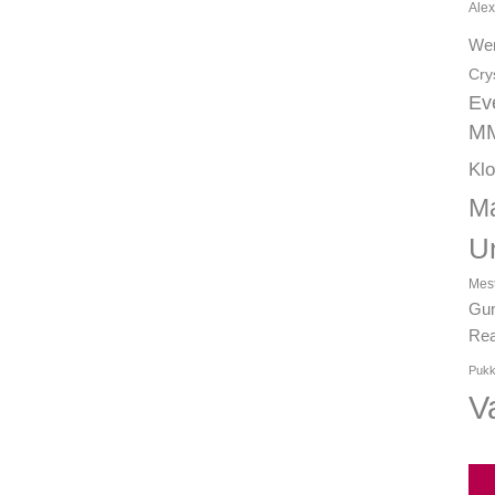
Alex
We
Cry
Ev
MM
Kl
Ma
U
Mest
Gun
Rea
Pukk
Va