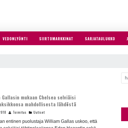
VEDONLYÖNTI
SIIRTOMARKKINAT
SARJATAULUKKO
m Gallasin mukaan Chelsea selviäisi
aksikkonsa mahdollisesta lähdöstä
2018
Toimitus
Uutiset
n entinen puolustaja William Gallas uskoo, että