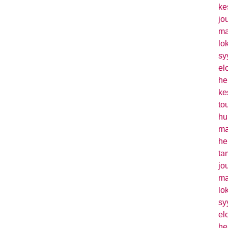
ke
jo
ma
lo
sy
el
he
ke
to
hu
ma
he
ta
jo
ma
lo
sy
el
he