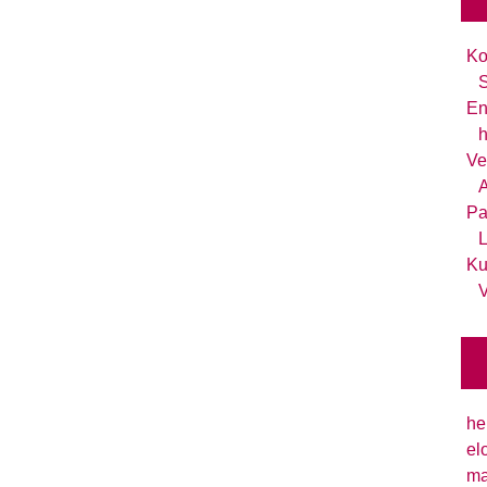
Ko
S
En
h
Ve
A
Pa
L
Ku
V
he
el
ma