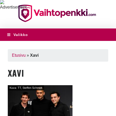
Valikko
Etusivu
»
Xavi
XAVI
Kuva: TT, Steffen Schmidt