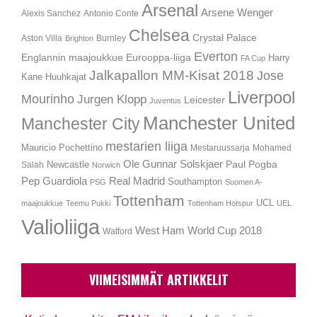
Arsenal
Arsene Wenger
Alexis Sanchez
Antonio Conte
Chelsea
Crystal Palace
Aston Villa
Burnley
Brighton
Everton
Englannin maajoukkue
Eurooppa-liiga
Harry
FA Cup
Jalkapallon MM-Kisat 2018
Jose
Kane
Huuhkajat
Liverpool
Mourinho
Jurgen Klopp
Leicester
Juventus
Manchester United
Manchester City
mestarien liiga
Mauricio Pochettino
Mestaruussarja
Mohamed
Ole Gunnar Solskjaer
Newcastle
Paul Pogba
Salah
Norwich
Pep Guardiola
Real Madrid
Southampton
PSG
Suomen A-
Tottenham
UCL
maajoukkue
Teemu Pukki
Tottenham Hotspur
UEL
Valioliiga
West Ham
World Cup 2018
Watford
VIIMEISIMMÄT ARTIKKELIT