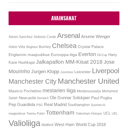
AVAINSANAT
Arsenal
Arsene Wenger
Alexis Sanchez
Antonio Conte
Chelsea
Crystal Palace
Aston Villa
Burnley
Brighton
Everton
Englannin maajoukkue
Eurooppa-liiga
Harry
FA Cup
Jalkapallon MM-Kisat 2018
Jose
Kane
Huuhkajat
Liverpool
Mourinho
Jurgen Klopp
Leicester
Juventus
Manchester United
Manchester City
mestarien liiga
Mauricio Pochettino
Mestaruussarja
Mohamed
Ole Gunnar Solskjaer
Newcastle
Paul Pogba
Salah
Norwich
Pep Guardiola
Real Madrid
Southampton
PSG
Suomen A-
Tottenham
UCL
maajoukkue
Teemu Pukki
Tottenham Hotspur
UEL
Valioliiga
West Ham
World Cup 2018
Watford