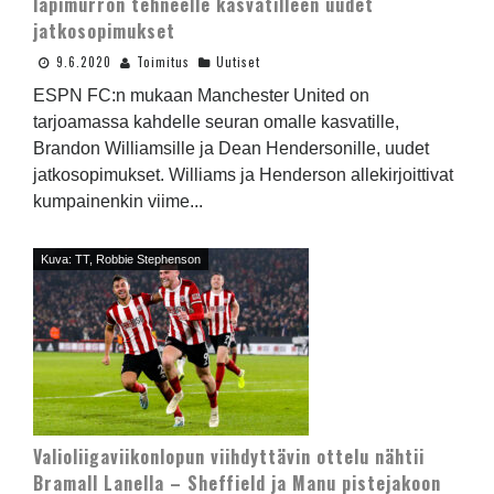
läpimurron tehneelle kasvatilleen uudet
jatkosopimukset
9.6.2020
Toimitus
Uutiset
ESPN FC:n mukaan Manchester United on
tarjoamassa kahdelle seuran omalle kasvatille,
Brandon Williamsille ja Dean Hendersonille, uudet
jatkosopimukset. Williams ja Henderson allekirjoittivat
kumpainenkin viime...
Kuva: TT, Robbie Stephenson
Valioliigaviikonlopun viihdyttävin ottelu nähtii
Bramall Lanella – Sheffield ja Manu pistejakoon