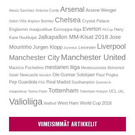
Arsenal
Arsene Wenger
Alexis Sanchez
Antonio Conte
Chelsea
Crystal Palace
Aston Villa
Burnley
Brighton
Everton
Englannin maajoukkue
Eurooppa-liiga
Harry
FA Cup
Jalkapallon MM-Kisat 2018
Jose
Kane
Huuhkajat
Liverpool
Mourinho
Jurgen Klopp
Leicester
Juventus
Manchester United
Manchester City
mestarien liiga
Mauricio Pochettino
Mestaruussarja
Mohamed
Ole Gunnar Solskjaer
Newcastle
Paul Pogba
Salah
Norwich
Pep Guardiola
Real Madrid
Southampton
PSG
Suomen A-
Tottenham
UCL
maajoukkue
Teemu Pukki
Tottenham Hotspur
UEL
Valioliiga
West Ham
World Cup 2018
Watford
VIIMEISIMMÄT ARTIKKELIT