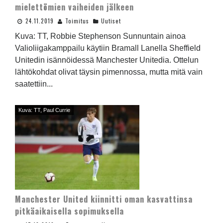
mielettömien vaiheiden jälkeen
24.11.2019
Toimitus
Uutiset
Kuva: TT, Robbie Stephenson Sunnuntain ainoa
Valioliigakamppailu käytiin Bramall Lanella Sheffield
Unitedin isännöidessä Manchester Unitedia. Ottelun
lähtökohdat olivat täysin pimennossa, mutta mitä vain
saatettiin...
Kuva: TT, Paul Currie
Manchester United kiinnitti oman kasvattinsa
pitkäaikaisella sopimuksella