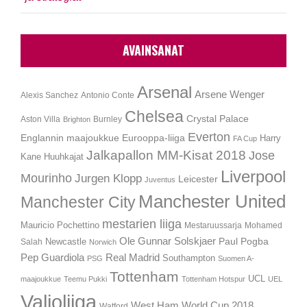
AVAINSANAT
Arsenal
Arsene Wenger
Alexis Sanchez
Antonio Conte
Chelsea
Crystal Palace
Aston Villa
Burnley
Brighton
Everton
Englannin maajoukkue
Eurooppa-liiga
Harry
FA Cup
Jalkapallon MM-Kisat 2018
Jose
Kane
Huuhkajat
Liverpool
Mourinho
Jurgen Klopp
Leicester
Juventus
Manchester United
Manchester City
mestarien liiga
Mauricio Pochettino
Mestaruussarja
Mohamed
Ole Gunnar Solskjaer
Newcastle
Paul Pogba
Salah
Norwich
Pep Guardiola
Real Madrid
Southampton
PSG
Suomen A-
Tottenham
UCL
maajoukkue
Teemu Pukki
Tottenham Hotspur
UEL
Valioliiga
West Ham
World Cup 2018
Watford