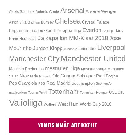
Arsenal
Arsene Wenger
Alexis Sanchez
Antonio Conte
Chelsea
Crystal Palace
Aston Villa
Burnley
Brighton
Everton
Englannin maajoukkue
Eurooppa-liiga
Harry
FA Cup
Jalkapallon MM-Kisat 2018
Jose
Kane
Huuhkajat
Liverpool
Mourinho
Jurgen Klopp
Leicester
Juventus
Manchester United
Manchester City
mestarien liiga
Mauricio Pochettino
Mestaruussarja
Mohamed
Ole Gunnar Solskjaer
Newcastle
Paul Pogba
Salah
Norwich
Pep Guardiola
Real Madrid
Southampton
PSG
Suomen A-
Tottenham
UCL
maajoukkue
Teemu Pukki
Tottenham Hotspur
UEL
Valioliiga
West Ham
World Cup 2018
Watford
VIIMEISIMMÄT ARTIKKELIT