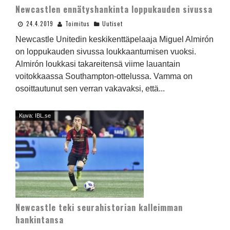
Newcastlen ennätyshankinta loppukauden sivussa
24.4.2019
Toimitus
Uutiset
Newcastle Unitedin keskikenttäpelaaja Miguel Almirón
on loppukauden sivussa loukkaantumisen vuoksi.
Almirón loukkasi takareitensä viime lauantain
voitokkaassa Southampton-ottelussa. Vamma on
osoittautunut sen verran vakavaksi, että...
Kuva: IBL.se
Newcastle teki seurahistorian kalleimman
hankintansa