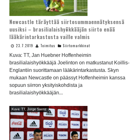
Newcastle täräyttää siirtosummaennätyksensä
uusiksi – brasilialaishyökkääjän siirto enää
lääkärintarkastusta vaille valmis
23.7.2019
Toimitus
Siirtomarkkinat
Kuva: TT, Jan Huebner Hoffenheimin
brasilialaishyökkääjä Joelinton on matkustanut Koillis-
Englantiin suorittamaan lääkärintarkastusta. Skyn
mukaan Newcastle on päässyt Hoffenheimin kanssa
sopuun siirron yksityiskohdista ja
brasilialaishyökkääjän...
Kuva: TT, Jorge Saenz