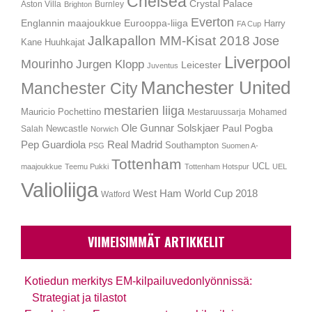
Chelsea
Crystal Palace
Aston Villa
Burnley
Brighton
Everton
Englannin maajoukkue
Eurooppa-liiga
Harry
FA Cup
Jalkapallon MM-Kisat 2018
Jose
Kane
Huuhkajat
Liverpool
Mourinho
Jurgen Klopp
Leicester
Juventus
Manchester United
Manchester City
mestarien liiga
Mauricio Pochettino
Mestaruussarja
Mohamed
Ole Gunnar Solskjaer
Newcastle
Paul Pogba
Salah
Norwich
Pep Guardiola
Real Madrid
Southampton
PSG
Suomen A-
Tottenham
UCL
maajoukkue
Teemu Pukki
Tottenham Hotspur
UEL
Valioliiga
West Ham
World Cup 2018
Watford
VIIMEISIMMÄT ARTIKKELIT
Kotiedun merkitys EM-kilpailuvedonlyönnissä:
Strategiat ja tilastot