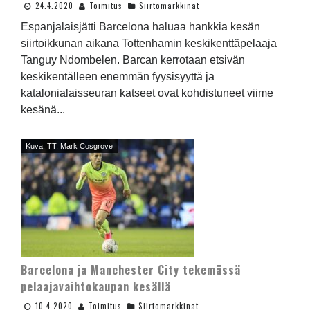
24.4.2020
Toimitus
Siirtomarkkinat
Espanjalaisjätti Barcelona haluaa hankkia kesän
siirtoikkunan aikana Tottenhamin keskikenttäpelaaja
Tanguy Ndombelen. Barcan kerrotaan etsivän
keskikentälleen enemmän fyysisyyttä ja
katalonialaisseuran katseet ovat kohdistuneet viime
kesänä...
Kuva: TT, Mark Cosgrove
Barcelona ja Manchester City tekemässä
pelaajavaihtokaupan kesällä
10.4.2020
Toimitus
Siirtomarkkinat