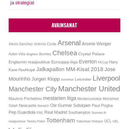
ja strategiat
AVAINSANAT
Arsenal
Arsene Wenger
Alexis Sanchez
Antonio Conte
Chelsea
Crystal Palace
Aston Villa
Burnley
Brighton
Everton
Englannin maajoukkue
Eurooppa-liiga
Harry
FA Cup
Jalkapallon MM-Kisat 2018
Jose
Kane
Huuhkajat
Liverpool
Mourinho
Jurgen Klopp
Leicester
Juventus
Manchester United
Manchester City
mestarien liiga
Mauricio Pochettino
Mestaruussarja
Mohamed
Ole Gunnar Solskjaer
Newcastle
Paul Pogba
Salah
Norwich
Pep Guardiola
Real Madrid
Southampton
PSG
Suomen A-
Tottenham
UCL
maajoukkue
Teemu Pukki
Tottenham Hotspur
UEL