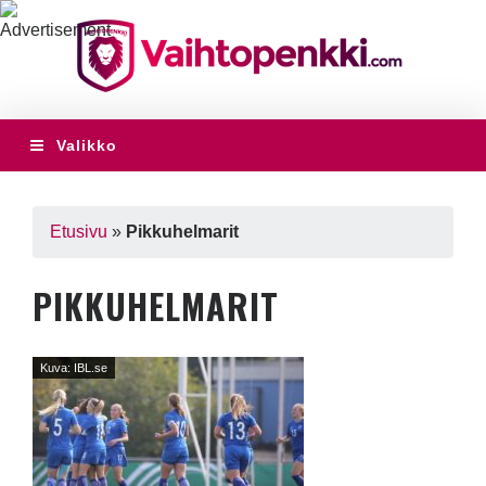
Valikko
Etusivu
»
Pikkuhelmarit
PIKKUHELMARIT
Kuva: IBL.se