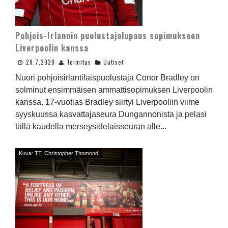
Pohjois-Irlannin puolustajalupaus sopimukseen
Liverpoolin kanssa
29.7.2020
Toimitus
Uutiset
Nuori pohjoisirlantilaispuolustaja Conor Bradley on
solminut ensimmäisen ammattisopimuksen Liverpoolin
kanssa. 17-vuotias Bradley siirtyi Liverpooliin viime
syyskuussa kasvattajaseura Dungannonista ja pelasi
tällä kaudella merseysidelaisseuran alle...
Kuva: TT, Christopher Thomond