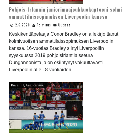
Pohjois-Irlannin juniorimaajoukkuekapteeni solmi
ammattilaissopimuksen Liverpoolin kanssa
2.6.2020
Toimitus
Uutiset
Keskikenttäpelaaja Conor Bradley on allekirjoittanut
kolmivuotisen ammattilaissopimuksen Liverpoolin
kanssa. 16-vuotias Bradley siirtyi Liverpooliin
syyskuussa 2019 pohjoisirlantilaisseura
Dungannonista ja on esiintynyt vakuuttavasti
Liverpoolin alle 18-vuotiaiden...
Kuva: TT, Aziz Karimov