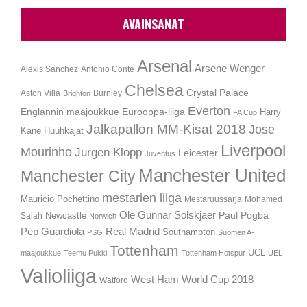
AVAINSANAT
Arsenal
Arsene Wenger
Alexis Sanchez
Antonio Conte
Chelsea
Crystal Palace
Aston Villa
Burnley
Brighton
Everton
Englannin maajoukkue
Eurooppa-liiga
Harry
FA Cup
Jalkapallon MM-Kisat 2018
Jose
Kane
Huuhkajat
Liverpool
Mourinho
Jurgen Klopp
Leicester
Juventus
Manchester United
Manchester City
mestarien liiga
Mauricio Pochettino
Mestaruussarja
Mohamed
Ole Gunnar Solskjaer
Newcastle
Paul Pogba
Salah
Norwich
Pep Guardiola
Real Madrid
Southampton
PSG
Suomen A-
Tottenham
UCL
maajoukkue
Teemu Pukki
Tottenham Hotspur
UEL
Valioliiga
West Ham
World Cup 2018
Watford