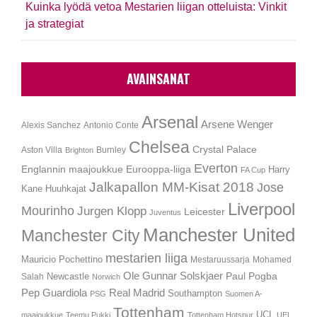
Kuinka lyödä vetoa Mestarien liigan otteluista: Vinkit
ja strategiat
AVAINSANAT
Arsenal
Arsene Wenger
Alexis Sanchez
Antonio Conte
Chelsea
Crystal Palace
Aston Villa
Burnley
Brighton
Everton
Englannin maajoukkue
Eurooppa-liiga
Harry
FA Cup
Jalkapallon MM-Kisat 2018
Jose
Kane
Huuhkajat
Liverpool
Mourinho
Jurgen Klopp
Leicester
Juventus
Manchester United
Manchester City
mestarien liiga
Mauricio Pochettino
Mestaruussarja
Mohamed
Ole Gunnar Solskjaer
Newcastle
Paul Pogba
Salah
Norwich
Pep Guardiola
Real Madrid
Southampton
PSG
Suomen A-
Tottenham
UCL
maajoukkue
Teemu Pukki
Tottenham Hotspur
UEL