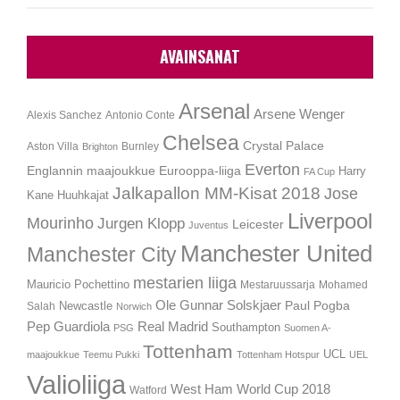
AVAINSANAT
Arsenal
Arsene Wenger
Alexis Sanchez
Antonio Conte
Chelsea
Crystal Palace
Aston Villa
Burnley
Brighton
Everton
Englannin maajoukkue
Eurooppa-liiga
Harry
FA Cup
Jalkapallon MM-Kisat 2018
Jose
Kane
Huuhkajat
Liverpool
Mourinho
Jurgen Klopp
Leicester
Juventus
Manchester United
Manchester City
mestarien liiga
Mauricio Pochettino
Mestaruussarja
Mohamed
Ole Gunnar Solskjaer
Newcastle
Paul Pogba
Salah
Norwich
Pep Guardiola
Real Madrid
Southampton
PSG
Suomen A-
Tottenham
UCL
maajoukkue
Teemu Pukki
Tottenham Hotspur
UEL
Valioliiga
West Ham
World Cup 2018
Watford