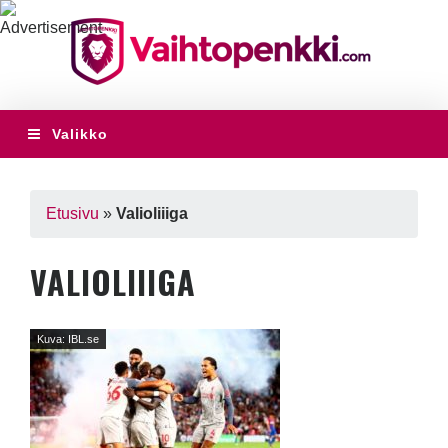
Valikko
Etusivu
»
Valioliiiga
VALIOLIIIGA
Kuva: IBL.se