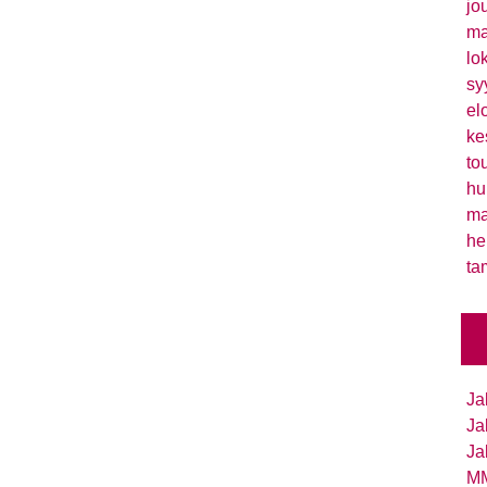
jo
ma
lo
sy
el
ke
to
hu
ma
he
ta
Ja
Ja
Ja
MM