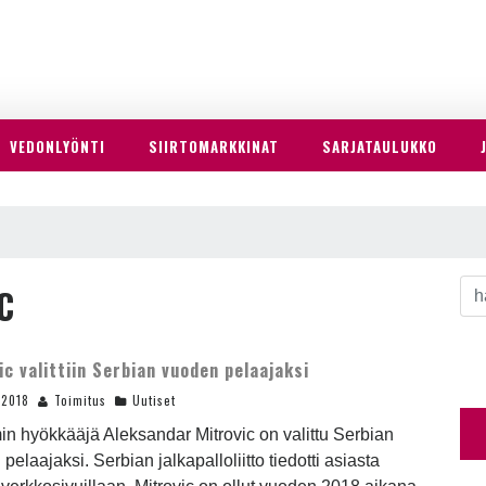
VEDONLYÖNTI
SIIRTOMARKKINAT
SARJATAULUKKO
C
ic valittiin Serbian vuoden pelaajaksi
.2018
Toimitus
Uutiset
n hyökkääjä Aleksandar Mitrovic on valittu Serbian
pelaajaksi. Serbian jalkapalloliitto tiedotti asiasta