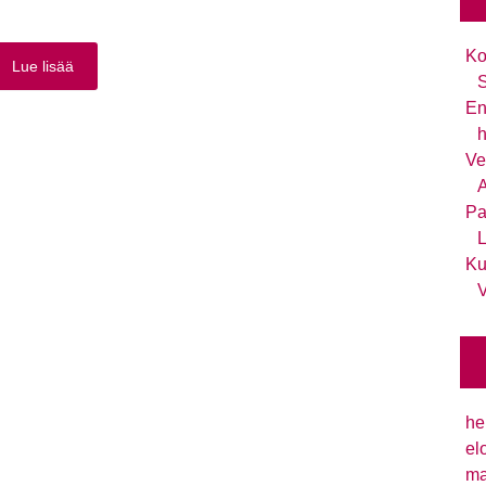
Ko
Lue lisää
S
En
h
Ve
A
Pa
L
Ku
V
he
el
ma