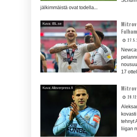
Schürrl
jälkimmäistä ovat todella...
Mitrov
Kuva: IBL.se
Fulham
27.5.
Newcas
pelannu
nousuun
17 otte
Mitrov
Kuva: Alloverpress.fi
28.12
Aleksan
kovasti
tehnyt 
liigan 