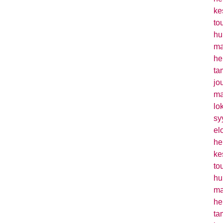
ke
to
hu
ma
he
ta
jo
ma
lo
sy
el
he
ke
to
hu
ma
he
ta