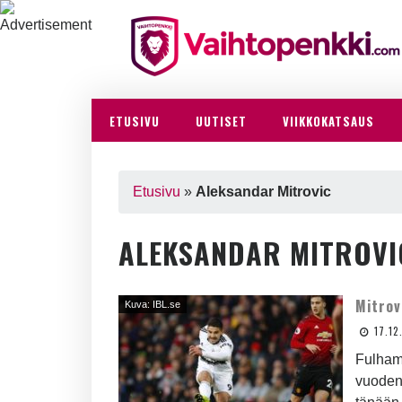
ETUSIVU
UUTISET
VIIKKOKATSAUS
Etusivu
»
Aleksandar Mitrovic
ALEKSANDAR MITROVI
Mitrov
Kuva: IBL.se
17.12
Fulhami
vuoden 