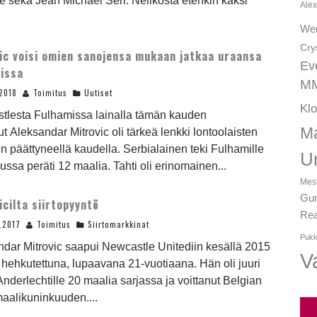
e sekä Jean Michael Seri. Nelikosta etenkin kaksi
Alex
We
Cry
ic voisi omien sanojensa mukaan jatkaa uraansa
Ev
issa
MM
2018
Toimitus
Uutiset
Kl
tlesta Fulhamissa lainalla tämän kauden
Ma
t Aleksandar Mitrovic oli tärkeä lenkki lontoolaisten
 päättyneellä kaudella. Serbialainen teki Fulhamille
U
lussa peräti 12 maalia. Tahti oli erinomainen...
Mest
Gun
icilta siirtopyyntö
Rea
.2017
Toimitus
Siirtomarkkinat
Pukk
dar Mitrovic saapui Newcastle Unitediin kesällä 2015
Va
 hehkutettuna, lupaavana 21-vuotiaana. Hän oli juuri
Anderlechtille 20 maalia sarjassa ja voittanut Belgian
maalikuninkuuden....