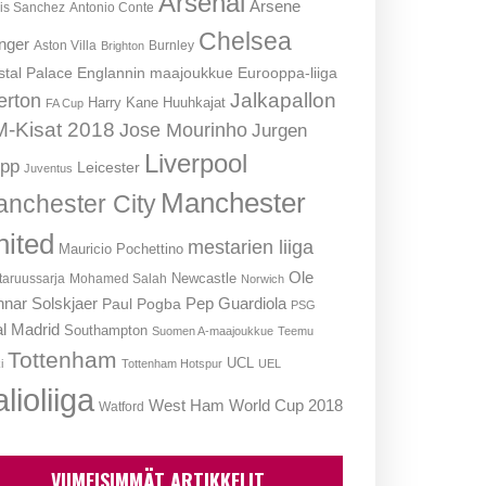
Arsenal
Arsene
is Sanchez
Antonio Conte
Chelsea
nger
Aston Villa
Burnley
Brighton
stal Palace
Englannin maajoukkue
Eurooppa-liiga
Jalkapallon
erton
Harry Kane
Huuhkajat
FA Cup
-Kisat 2018
Jose Mourinho
Jurgen
Liverpool
opp
Leicester
Juventus
Manchester
nchester City
nited
mestarien liiga
Mauricio Pochettino
Ole
Newcastle
aruussarja
Mohamed Salah
Norwich
nar Solskjaer
Pep Guardiola
Paul Pogba
PSG
l Madrid
Southampton
Suomen A-maajoukkue
Teemu
Tottenham
UCL
i
Tottenham Hotspur
UEL
lioliiga
West Ham
World Cup 2018
Watford
VIIMEISIMMÄT ARTIKKELIT