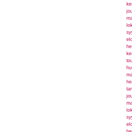
ke
jo
ma
lo
sy
el
he
ke
to
hu
ma
he
ta
jo
ma
lo
sy
el
he