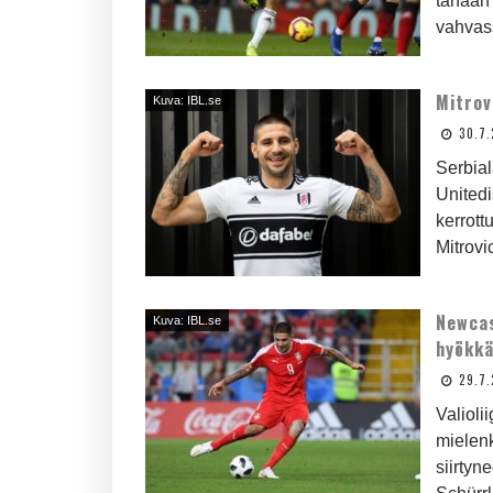
tänään 
vahvass
Mitrov
Kuva: IBL.se
30.7.
Serbial
Unitedi
kerrott
Mitrovi
Newcas
Kuva: IBL.se
hyökkä
29.7.
Valioli
mielenk
siirtyn