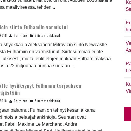
verkkosivuillaan. Mitrovic on ollut vuoden 2018 aikana
Ko
a maalivireessä, tehden...
St
En
icin siirto Fulhamiin varmistui
hu
2018
Toimitus
Siirtomarkkinat
Ve
aishyökkääjä Aleksandar Mitrovicin siirto Newcastle
As
sta Fulhamiin on varmistunut. Siirtosummaa ei ole
u julkisesti, mutta lehtitietojen mukaan Fulham maksaa
Pa
cista 22 miljoonaa puntaa suoraan....
Le
Ku
tle hyväksynyt Fulhamin tarjouksen
Vi
äjästään
2018
Toimitus
Siirtomarkkinat
igaan palannut Fulham on tehnyt kesän aikana
iintoisia pelaajahankintoja. Seuraan ovat
eet Fabri, Maxime Le Marchand, Andre