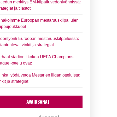
tiedun merkitys EM-kilpailuvedonlyönnissä:
rategiat ja tilastot
nakoimme Euroopan mestaruuskilpailujen
ippujoukkueet
donlyönti Euroopan mestaruuskilpailuissa:
iantuntevat vinkit ja strategiat
rhaat stadionit kokea UEFA Champions
ague -ottelu ovat:
inka lyödä vetoa Mestarien liigan otteluista:
nkit ja strategiat
AVAINSANAT