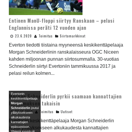
Entinen ManU-floppi siirtyy Ranskaan – pelasi
Englannissa peräti 12 vuoden ajan
23.6.2020
Toimitus
Siirtomarkkinat
Everton tiedotti tiistaina myyneensä keskikenttäpelaaja
Morgan Schneiderlinin ranskalaisseura OGC Niceen
kahden miljoonan punnan siirtosummalla. 30-vuotias
Schneiderlin siirtyi Evertoniin tammikuussa 2017 ja
pelasi reilun kolmen...
Evertonin
Morgan Schneiderlin pyrkii saamaan kannattajien
keskikenttäpelaaja
luottamuksen takaisin
Morgan
Schneiderlin
joutui
23.12.2017
Toimitus
Uutiset
yllätyksekseen
alkukaudesta
Evertonin keskikenttäpelaaja Morgan Schneiderlin
kannattajien
epäsuosioon.
joutui yllätyksekseen alkukaudesta kannattajien
Yhtenä syynä oli