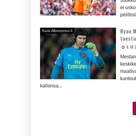
Joukku
ei usko
pelillis
Ryan M
Kuva: Alloverpress.fi
tuest
5.10.
Mestar
keskik
maaliva
kuntou
kallonsa...