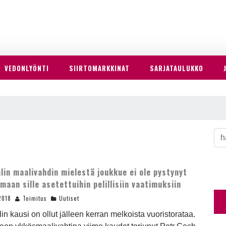
VEDONLYÖNTI
SIIRTOMARKKINAT
SARJATAULUKKO
lin maalivahdin mielestä joukkue ei ole pystynyt
maan sille asetettuihin pelillisiin vaatimuksiin
2018
Toimitus
Uutiset
in kausi on ollut jälleen kerran melkoista vuoristorataa.