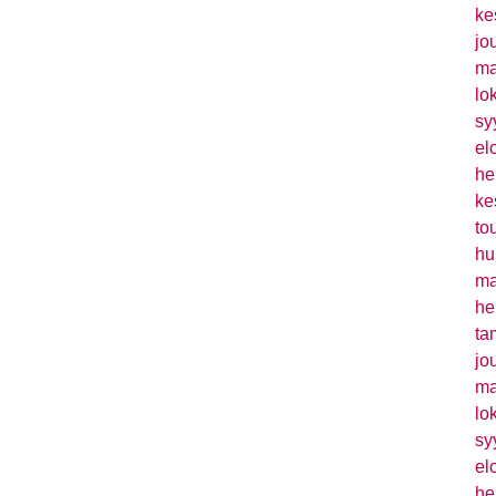
ke
jo
ma
lo
sy
el
he
ke
to
hu
ma
he
ta
jo
ma
lo
sy
el
he