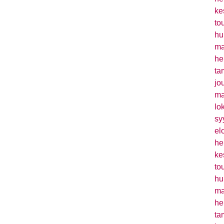
ke
to
hu
ma
he
ta
jo
ma
lo
sy
el
he
ke
to
hu
ma
he
ta