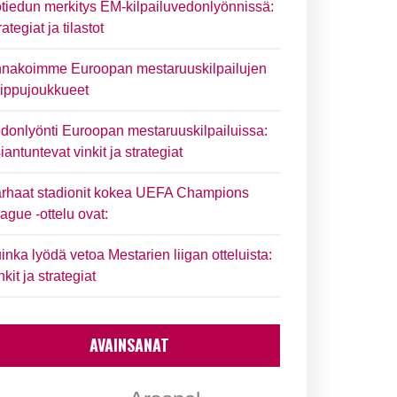
tiedun merkitys EM-kilpailuvedonlyönnissä:
rategiat ja tilastot
nakoimme Euroopan mestaruuskilpailujen
ippujoukkueet
donlyönti Euroopan mestaruuskilpailuissa:
iantuntevat vinkit ja strategiat
rhaat stadionit kokea UEFA Champions
ague -ottelu ovat:
inka lyödä vetoa Mestarien liigan otteluista:
nkit ja strategiat
AVAINSANAT