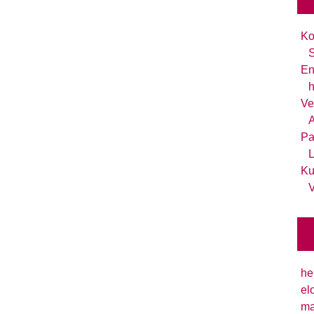
Ko
S
En
h
Ve
A
Pa
L
Ku
V
he
el
ma