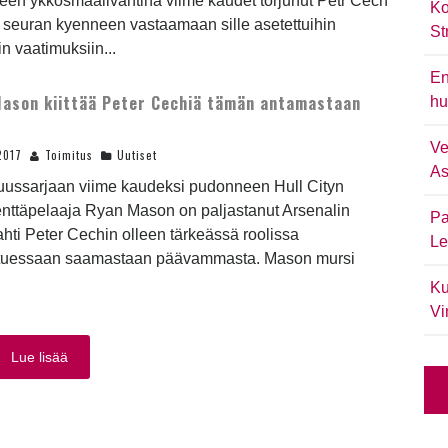
een ykkösmaalivahtina viime kaudet torjunut Petr Cech
Ko
 seuran kyenneen vastaamaan sille asetettuihin
St
iin vaatimuksiin...
En
ason kiittää Peter Cechiä tämän antamastaan
hu
a
Ve
2017
Toimitus
Uutiset
As
uussarjaan viime kaudeksi pudonneen Hull Cityn
enttäpelaaja Ryan Mason on paljastanut Arsenalin
Pa
hti Peter Cechin olleen tärkeässä roolissa
Le
tuessaan saamastaan päävammasta. Mason mursi
Ku
Vi
Lue lisää