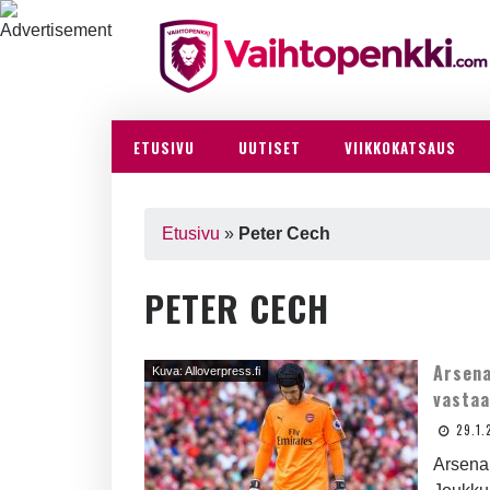
ETUSIVU
UUTISET
VIIKKOKATSAUS
Etusivu
»
Peter Cech
PETER CECH
Arsena
Kuva: Alloverpress.fi
vastaa
29.1.
Arsenal