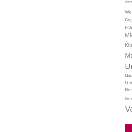
Alex
We
Cry
Ev
MM
Kl
Ma
U
Mest
Gun
Rea
Pukk
Va