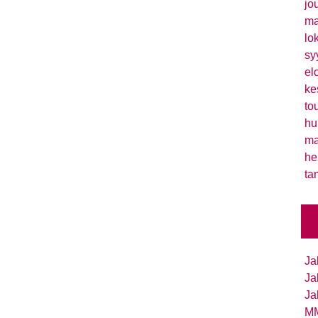
jo
ma
lo
sy
el
ke
to
hu
ma
he
ta
Ja
Ja
Ja
MM