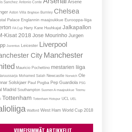
Arsenal
Arsene
is Sanchez
Antonio Conte
Chelsea
nger
Aston Villa
Burnley
Brighton
stal Palace
Englannin maajoukkue
Eurooppa-liiga
Jalkapallon
erton
Harry Kane
Huuhkajat
FA Cup
-Kisat 2018
Jose Mourinho
Jurgen
Liverpool
opp
Leicester
Juventus
Manchester
nchester City
nited
mestarien liiga
Mauricio Pochettino
Ole
Newcastle
aruussarja
Mohamed Salah
Norwich
nar Solskjaer
Pep Guardiola
Paul Pogba
PSG
l Madrid
Southampton
Suomen A-maajoukkue
Teemu
Tottenham
UCL
i
Tottenham Hotspur
UEL
lioliiga
West Ham
World Cup 2018
Watford
VIIMEISIMMÄT ARTIKKELIT