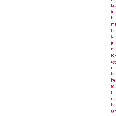
ke
to
hu
ma
he
ta
jo
ma
lo
sy
el
he
ke
to
hu
ma
he
ta