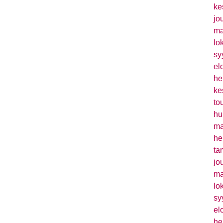
ke
jo
ma
lo
sy
el
he
ke
to
hu
ma
he
ta
jo
ma
lo
sy
el
he