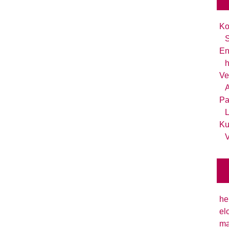
Ko
S
En
h
Ve
A
Pa
L
Ku
V
he
el
ma