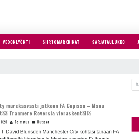
VEDONLYÖNTI
SIIRTOMARKKINAT
SARJATAULUKKO
ty murskaavasti jatkoon FA Cupissa – Manu
tää Tranmere Roversia vieraskentällä
2020
Toimitus
Uutiset
TT, David Blunsden Manchester City kohtasi tänään FA