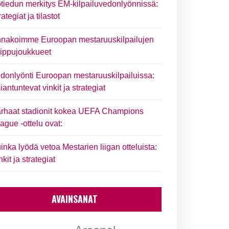
tiedun merkitys EM-kilpailuvedonlyönnissä:
rategiat ja tilastot
nakoimme Euroopan mestaruuskilpailujen
ippujoukkueet
donlyönti Euroopan mestaruuskilpailuissa:
iantuntevat vinkit ja strategiat
rhaat stadionit kokea UEFA Champions
ague -ottelu ovat:
inka lyödä vetoa Mestarien liigan otteluista:
nkit ja strategiat
AVAINSANAT