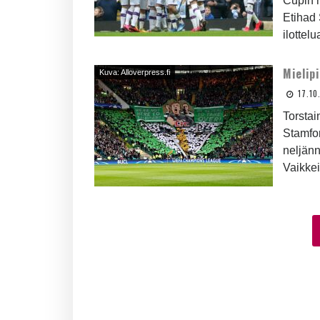
Cupin n
Etihad 
ilottel
Mielip
Kuva: Alloverpress.fi
17.10
Torstai
Stamfo
neljänn
Vaikkei