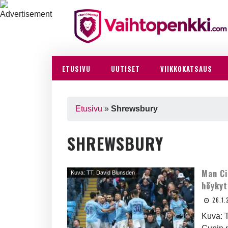
ETUSIVU
UUTISET
VIIKKOKATSAUS
Etusivu
»
Shrewsbury
SHREWSBURY
Man Ci
Kuva: TT, David Blunsden
höykyt
26.1.
Kuva: 