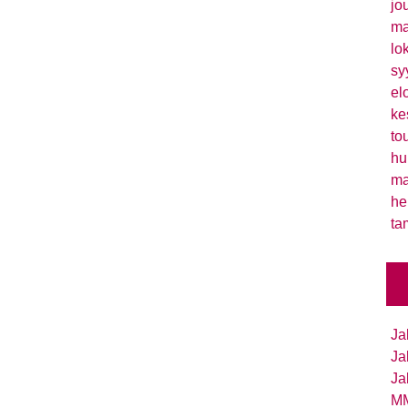
jo
ma
lo
sy
el
ke
to
hu
ma
he
ta
Ja
Ja
Ja
MM