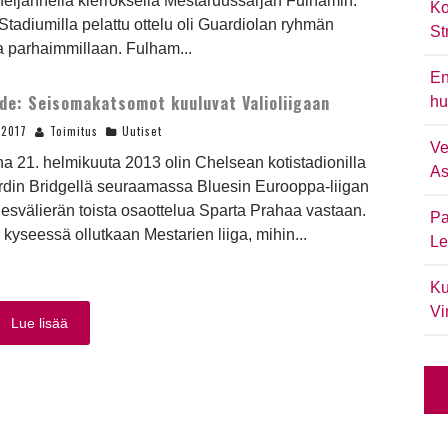
eljännellä kierroksella Mestaruussarjan Fulhamin.
Ko
Stadiumilla pelattu ottelu oli Guardiolan ryhmän
St
ua parhaimmillaan. Fulham...
En
ide: Seisomakatsomot kuuluvat Valioliigaan
hu
.2017
Toimitus
Uutiset
Ve
na 21. helmikuuta 2013 olin Chelsean kotistadionilla
As
rdin Bridgellä seuraamassa Bluesin Eurooppa-liigan
esvälierän toista osaottelua Sparta Prahaa vastaan.
Pa
 kyseessä ollutkaan Mestarien liiga, mihin...
Le
Ku
Vi
Lue lisää