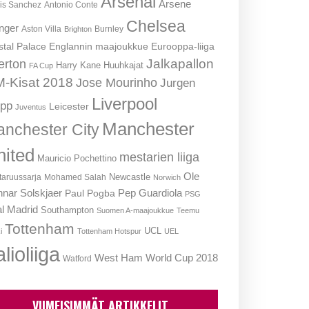
Arsenal
Arsene
is Sanchez
Antonio Conte
Chelsea
nger
Aston Villa
Burnley
Brighton
stal Palace
Englannin maajoukkue
Eurooppa-liiga
Jalkapallon
erton
Harry Kane
Huuhkajat
FA Cup
-Kisat 2018
Jose Mourinho
Jurgen
Liverpool
opp
Leicester
Juventus
Manchester
nchester City
nited
mestarien liiga
Mauricio Pochettino
Ole
Newcastle
aruussarja
Mohamed Salah
Norwich
nar Solskjaer
Pep Guardiola
Paul Pogba
PSG
l Madrid
Southampton
Suomen A-maajoukkue
Teemu
Tottenham
UCL
i
Tottenham Hotspur
UEL
lioliiga
West Ham
World Cup 2018
Watford
VIIMEISIMMÄT ARTIKKELIT