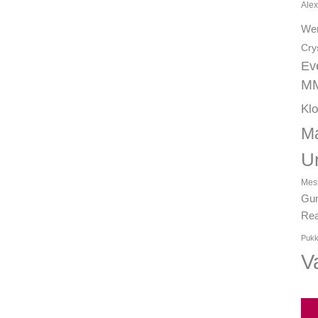
Alex
We
Cry
Ev
MM
Kl
Ma
U
Mest
Gun
Rea
Pukk
Va