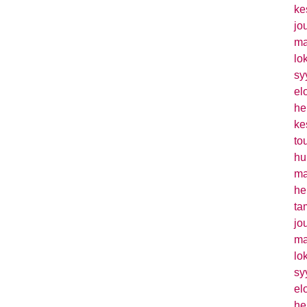
ke
jo
ma
lo
sy
el
he
ke
to
hu
ma
he
ta
jo
ma
lo
sy
el
he