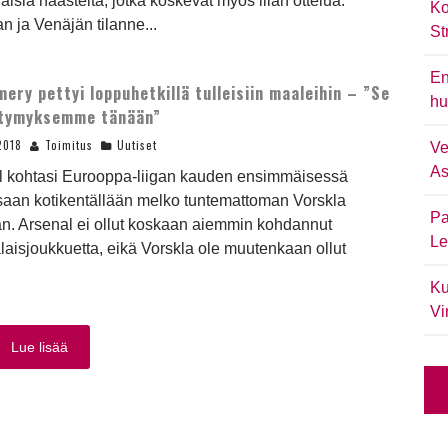
isia haasteita, jotka koskevat myös illan ottelua.
Ko
n ja Venäjän tilanne...
St
En
mery pettyi loppuhetkillä tulleisiin maaleihin – ”Se
hu
ttymyksemme tänään”
2018
Toimitus
Uutiset
Ve
As
l kohtasi Eurooppa-liigan kauden ensimmäisessä
saan kotikentällään melko tuntemattoman Vorskla
Pa
n. Arsenal ei ollut koskaan aiemmin kohdannut
Le
laisjoukkuetta, eikä Vorskla ole muutenkaan ollut
Ku
Vi
Lue lisää