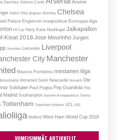
Arsenal
Arsene
is Sanchez
Antonio Conte
Chelsea
nger
Aston Villa
Burnley
Brighton
stal Palace
Englannin maajoukkue
Eurooppa-liiga
Jalkapallon
erton
Harry Kane
Huuhkajat
FA Cup
-Kisat 2018
Jose Mourinho
Jurgen
Liverpool
opp
Leicester
Juventus
Manchester
nchester City
nited
mestarien liiga
Mauricio Pochettino
Ole
Newcastle
aruussarja
Mohamed Salah
Norwich
nar Solskjaer
Pep Guardiola
Paul Pogba
PSG
l Madrid
Southampton
Suomen A-maajoukkue
Teemu
Tottenham
UCL
i
Tottenham Hotspur
UEL
lioliiga
West Ham
World Cup 2018
Watford
VIIMEISIMMÄT ARTIKKELIT