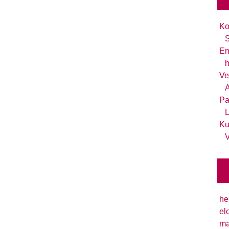
Ko
S
En
h
Ve
A
Pa
L
Ku
V
he
el
ma