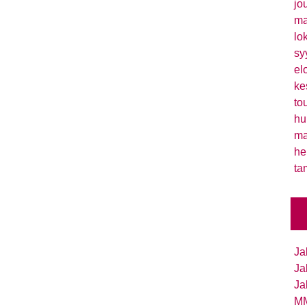
jo
ma
lo
sy
el
ke
to
hu
ma
he
ta
Ja
Ja
Ja
MM