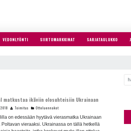
VEDONLYÖNTI
SIIRTOMARKKINAT
SARJATAULUKKO
l matkustaa ikäviin olosuhteisiin Ukrainaan
.2018
Toimitus
Otteluennakot
lilla on edessään hyytävä vierasmatka Ukrainaan
 Poltavan vieraaksi. Ukrainassa on tällä hetkellä