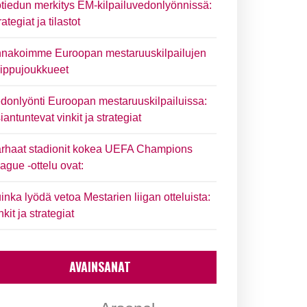
tiedun merkitys EM-kilpailuvedonlyönnissä:
rategiat ja tilastot
nakoimme Euroopan mestaruuskilpailujen
ippujoukkueet
donlyönti Euroopan mestaruuskilpailuissa:
iantuntevat vinkit ja strategiat
rhaat stadionit kokea UEFA Champions
ague -ottelu ovat:
inka lyödä vetoa Mestarien liigan otteluista:
nkit ja strategiat
AVAINSANAT