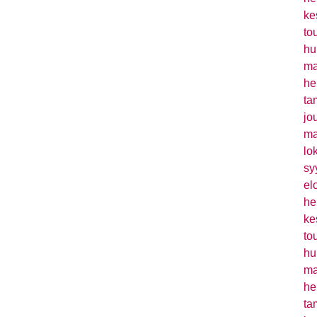
ke
to
hu
ma
he
ta
jo
ma
lo
sy
el
he
ke
to
hu
ma
he
ta