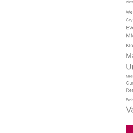
Alex
We
Cry
Ev
MM
Kl
Ma
U
Mest
Gun
Rea
Pukk
Va