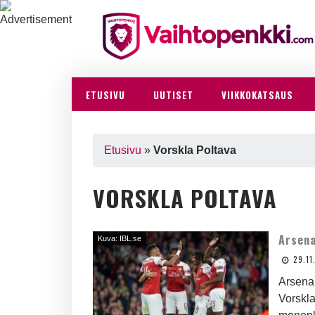
ETUSIVU
UUTISET
VIIKKOKATSAUS
Etusivu
»
Vorskla Poltava
VORSKLA POLTAVA
Arsena
Kuva: IBL.se
29.11
Arsena
Vorskla