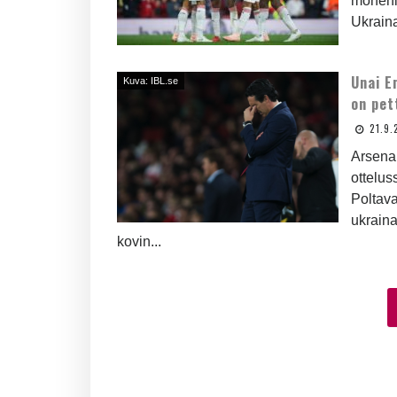
monenla
Ukraina
Unai E
Kuva: IBL.se
on pe
21.9.
Arsena
ottelus
Poltava
ukraina
kovin...