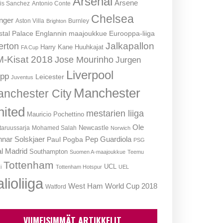
Arsenal
Arsene
is Sanchez
Antonio Conte
Chelsea
nger
Aston Villa
Burnley
Brighton
stal Palace
Englannin maajoukkue
Eurooppa-liiga
Jalkapallon
erton
Harry Kane
Huuhkajat
FA Cup
-Kisat 2018
Jose Mourinho
Jurgen
Liverpool
opp
Leicester
Juventus
Manchester
nchester City
nited
mestarien liiga
Mauricio Pochettino
Ole
Newcastle
aruussarja
Mohamed Salah
Norwich
nar Solskjaer
Pep Guardiola
Paul Pogba
PSG
l Madrid
Southampton
Suomen A-maajoukkue
Teemu
Tottenham
UCL
i
Tottenham Hotspur
UEL
lioliiga
West Ham
World Cup 2018
Watford
VIIMEISIMMÄT ARTIKKELIT