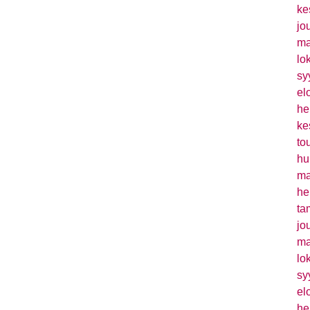
ke
jo
ma
lo
sy
el
he
ke
to
hu
ma
he
ta
jo
ma
lo
sy
el
he