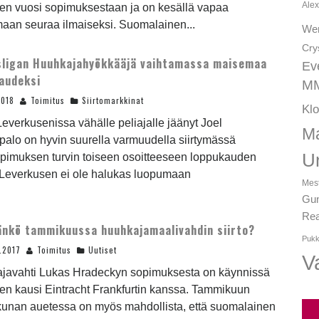
Alex
nen vuosi sopimuksestaan ja on kesällä vapaa
maan seuraa ilmaiseksi. Suomalainen...
We
Cry
ligan Huuhkajahyökkääjä vaihtamassa maisemaa
Ev
audeksi
MM
2018
Toimitus
Siirtomarkkinat
Kl
everkusenissa vähälle peliajalle jäänyt Joel
Ma
alo on hyvin suurella varmuudella siirtymässä
U
opimuksen turvin toiseen osoitteeseen loppukauden
. Leverkusen ei ole halukas luopumaan
Mest
Gun
Rea
nkö tammikuussa huuhkajamaalivahdin siirto?
Pukk
.2017
Toimitus
Uutiset
Va
javahti Lukas Hradeckyn sopimuksesta on käynnissä
en kausi Eintracht Frankfurtin kanssa. Tammikuun
kkunan auetessa on myös mahdollista, että suomalainen