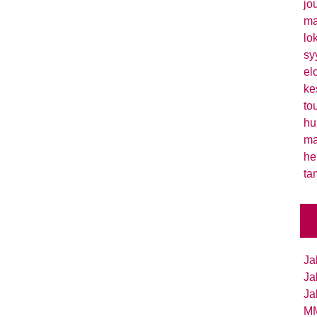
jo
ma
lo
sy
el
ke
to
hu
ma
he
ta
Ja
Ja
Ja
MM