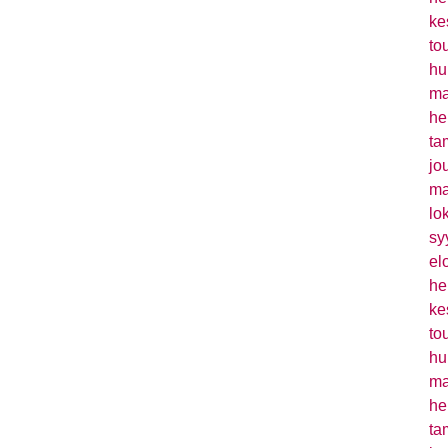
ke
to
hu
ma
he
ta
jo
ma
lo
sy
el
he
ke
to
hu
ma
he
ta