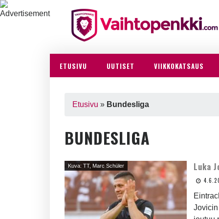
ETUSIVU
UUTISET
VIIKKOKATSAUS
Etusivu
»
Bundesliga
BUNDESLIGA
Luka J
Kuva: TT, Marc Schüler
4.6.2
Eintra
Jovicin