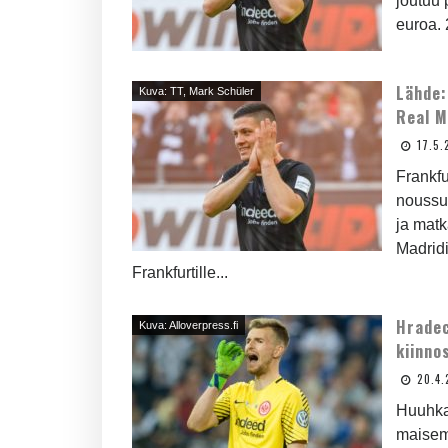
joutuu 
euroa. 
Lähde:
Kuva: TT, Mark Schüler
Real M
17.5.
Frankfu
noussu
ja matk
Madrid
Frankfurtille...
Hradec
Kuva: Alloverpress.fi
kiinno
20.4.
Huuhka
maisem