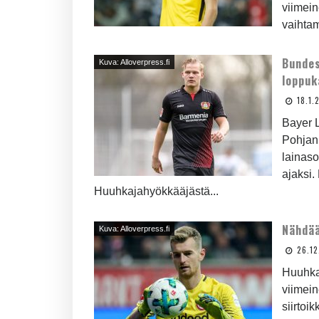
viimei
vaihta
Bundes
Kuva: Alloverpress.fi
loppuk
18.1.
Bayer L
Pohjanp
lainas
ajaksi
Huuhkajahyökkääjästä...
Nähdää
Kuva: Alloverpress.fi
26.12
Huuhka
viimein
siirtoi