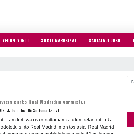
VEDONLYÖNTI
SIIRTOMARKKINAT
SARJATAULUKKO
ovicin siirto Real Madridiin varmistui
019
Toimitus
Siirtomarkkinat
cht Frankfurtissa uskomattoman kauden pelannut Luka
 odotettu siirto Real Madridiin on tosiasia. Real Madrid