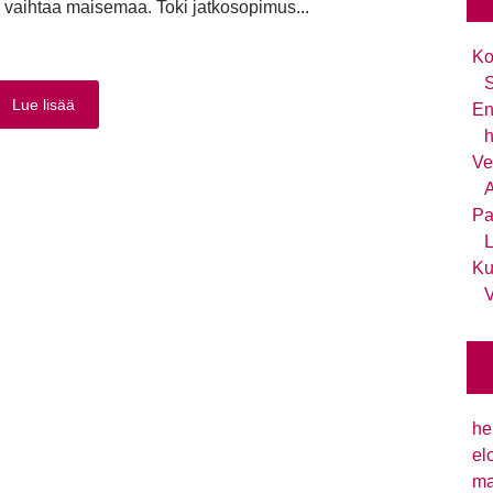
 vaihtaa maisemaa. Toki jatkosopimus...
Ko
S
Lue lisää
En
h
Ve
A
Pa
L
Ku
V
he
el
ma