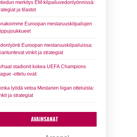
tiedun merkitys EM-kilpailuvedonlyönnissä:
rategiat ja tilastot
nakoimme Euroopan mestaruuskilpailujen
ippujoukkueet
donlyönti Euroopan mestaruuskilpailuissa:
iantuntevat vinkit ja strategiat
rhaat stadionit kokea UEFA Champions
ague -ottelu ovat:
inka lyödä vetoa Mestarien liigan otteluista:
nkit ja strategiat
AVAINSANAT