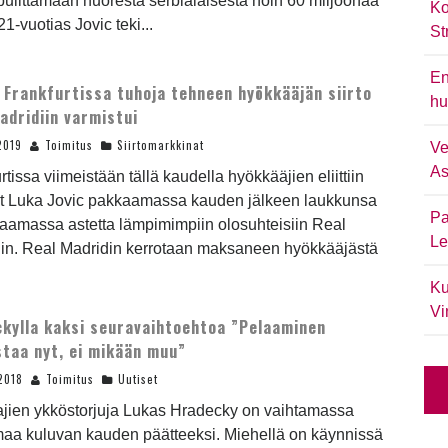
pulittamaan nuoresta serbialaisesta noin 60 miljoonaa
Ko
21-vuotias Jovic teki...
St
En
 Frankfurtissa tuhoja tehneen hyökkääjän siirto
hu
adridiin varmistui
2019
Toimitus
Siirtomarkkinat
Ve
As
rtissa viimeistään tällä kaudella hyökkääjien eliittiin
t Luka Jovic pakkaamassa kauden jälkeen laukkunsa
Pa
aamassa astetta lämpimimpiin olosuhteisiin Real
Le
iin. Real Madridin kerrotaan maksaneen hyökkääjästä
Ku
Vi
kylla kaksi seuravaihtoehtoa ”Pelaaminen
staa nyt, ei mikään muu”
2018
Toimitus
Uutiset
jien ykköstorjuja Lukas Hradecky on vaihtamassa
aa kuluvan kauden päätteeksi. Miehellä on käynnissä