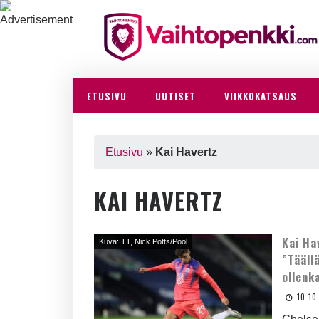
ETUSIVU
UUTISET
VIIKKOKATSAUS
Etusivu
»
Kai Havertz
KAI HAVERTZ
Kai Ha
Kuva: TT, Nick Potts/Pool
”Tääll
ollenk
10.10