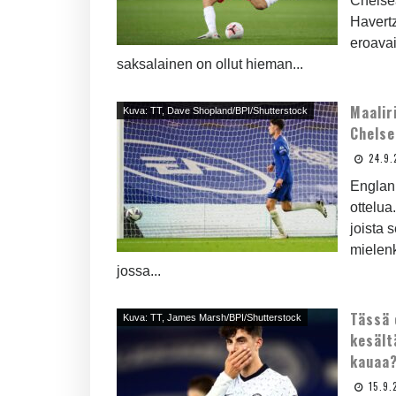
Chelsea
Havertz
eroavai
saksalainen on ollut hieman...
Maalir
Kuva: TT, Dave Shopland/BPI/Shutterstock
Chelse
24.9
Englann
ottelua
joista 
mielenk
jossa...
Tässä 
Kuva: TT, James Marsh/BPI/Shutterstock
kesält
kauaa
15.9.