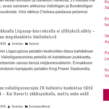
n kesän kohutuin ja odotetuin hankinta, 21-vuotias Kai
Ko
, avasi sanaisen arkkunsa Valioliigan ja Bundesliigan
St
suuksista. Viisi ottelua Chelsea-paidassa pelannut
En
hu
ikkaalla Liigacup-kierroksella ei yllätyksiä nähty –
an megahankinta ilmiliekeissä
Ve
As
.2020
Toimitus
Uutiset
in Liigacupissa pelattiin keskiviikko-iltana kahdeksan
Pa
. Valioliigaseuroista peleillä oli kahdeksan joukkuetta,
Le
seitsemän raivasi tiensä neljännesvälieriin. Ennakkoon
iintoisin kamppailu pelattiin King Power Stadiumilla,
Ku
Vi
on valioliigaseurojen 20 kalleinta hankintaa tältä
ä – Kai Havertz ykköspaikalla, mutta onko enää
?
2020
Toimitus
Siirtomarkkinat