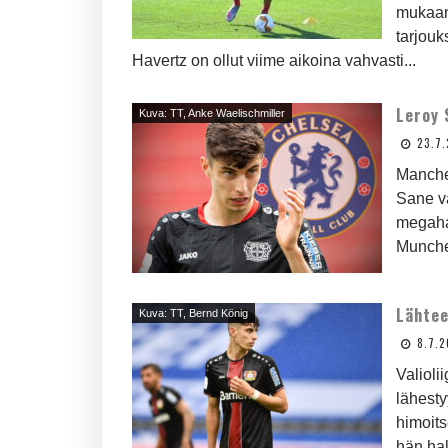
mukaan 
tarjouk
Havertz on ollut viime aikoina vahvasti...
Leroy 
Kuva: TT, Anke Waelischmiller
23.7
Manches
Sane v
megaha
Munchen
Lähtee
Kuva: TT, Bernd König
8.7.
Valiol
lähest
himoits
hän hal