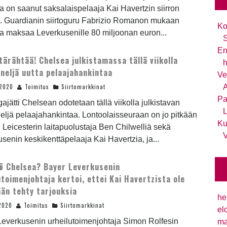
 on saanut saksalaispelaaja Kai Havertzin siirron
n. Guardianin siirtoguru Fabrizio Romanon mukaan
Ko
a maksaa Leverkusenille 80 miljoonan euron...
S
En
tärähtää! Chelsea julkistamassa tällä viikolla
h
 neljä uutta pelaajahankintaa
Ve
.2020
Toimitus
Siirtomarkkinat
A
Pa
igajätti Chelsean odotetaan tällä viikolla julkistavan
L
neljä pelaajahankintaa. Lontoolaisseuraan on jo pitkään
Ku
 Leicesterin laitapuolustaja Ben Chilwelliä sekä
V
senin keskikenttäpelaaja Kai Havertzia, ja...
ö Chelsea? Bayer Leverkusenin
utoimenjohtaja kertoi, ettei Kai Havertzista ole
ään tehty tarjouksia
he
2020
Toimitus
Siirtomarkkinat
el
Leverkusenin urheilutoimenjohtaja Simon Rolfesin
ma