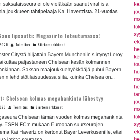
saksalaisseura ei ole vieläkään saanut virallisia
ke
sia joukkueen tähtipelaaja Kai Havertzista. 21-vuotias
jo
ma
lo
sy
Sane lipsautti: Megasiirto toteutumassa!
el
.2020
Toimitus
Siirtomarkkinat
he
ter Citystä hiljattain Bayern Muncheniin siirtynyt Leroy
ke
aikuttaa paljastaneen Chelsean kesän kolmannen
to
nkinnan. Saksan maajoukkuehyökkääjä puhui Bayern
hu
in lehdistötilaisuudessa siitä, kuinka Chelsea on...
ma
he
ta
t: Chelsean kolmas megahankinta lähestyy
jo
2020
Toimitus
Siirtomarkkinat
ma
lo
iigaseura Chelsean tämän vuoden kolmas megahankinta
sy
yy. ESPN FC:n mukaan Euroopan suurseurojen
el
ema Kai Havertz on kertonut Bayer Leverkusenille, ettei
he
ua jatkaa seurassa,...