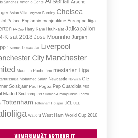
Arsenal
Arsene
is Sanchez
Antonio Conte
Chelsea
nger
Aston Villa
Burnley
Brighton
stal Palace
Englannin maajoukkue
Eurooppa-liiga
Jalkapallon
erton
Harry Kane
Huuhkajat
FA Cup
-Kisat 2018
Jose Mourinho
Jurgen
Liverpool
opp
Leicester
Juventus
Manchester
nchester City
nited
mestarien liiga
Mauricio Pochettino
Ole
Newcastle
aruussarja
Mohamed Salah
Norwich
nar Solskjaer
Pep Guardiola
Paul Pogba
PSG
l Madrid
Southampton
Suomen A-maajoukkue
Teemu
Tottenham
UCL
i
Tottenham Hotspur
UEL
lioliiga
West Ham
World Cup 2018
Watford
VIIMEISIMMÄT ARTIKKELIT