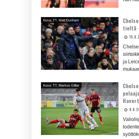
Chelse
Kuva: TT, Matt Dunham
tieltä
15.6.
Chelsea
siirtoi
ja Leic
mukaan
Chelse
Kuva: TT, Markus Gilliar
pelaaj
Haver
9.6.
Valioli
todente
syöttök