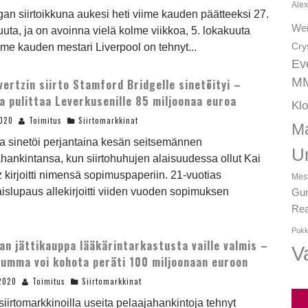
Alex
igan siirtoikkuna aukesi heti viime kauden päätteeksi 27.
We
uta, ja on avoinna vielä kolme viikkoa, 5. lokakuuta
Cry
iime kauden mestari Liverpool on tehnyt...
Ev
MM
vertzin siirto Stamford Bridgelle sinetöityi –
a pulittaa Leverkusenille 85 miljoonaa euroa
Kl
2020
Toimitus
Siirtomarkkinat
Ma
a sinetöi perjantaina kesän seitsemännen
U
hankintansa, kun siirtohuhujen alaisuudessa ollut Kai
 kirjoitti nimensä sopimuspaperiin. 21-vuotias
Mest
islupaus allekirjoitti viiden vuoden sopimuksen
Gun
Rea
Pukk
an jättikauppa lääkärintarkastusta vaille valmis –
Va
summa voi kohota peräti 100 miljoonaan euroon
2020
Toimitus
Siirtomarkkinat
iirtomarkkinoilla useita pelaajahankintoja tehnyt