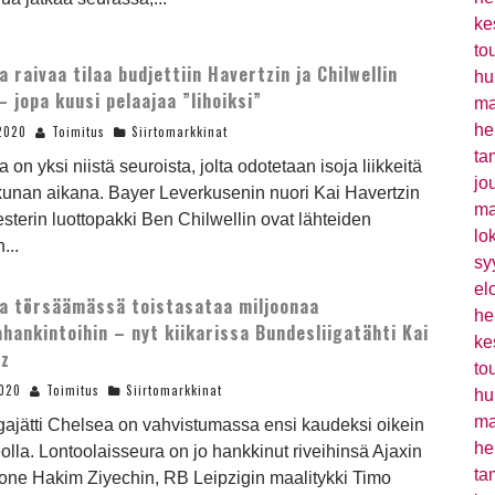
ke
to
a raivaa tilaa budjettiin Havertzin ja Chilwellin
hu
 – jopa kuusi pelaajaa ”lihoiksi”
ma
he
2020
Toimitus
Siirtomarkkinat
ta
 on yksi niistä seuroista, jolta odotetaan isoja liikkeitä
jo
kkunan aikana. Bayer Leverkusenin nuori Kai Havertzin
ma
esterin luottopakki Ben Chilwellin ovat lähteiden
lo
...
sy
el
a törsäämässä toistasataa miljoonaa
he
ahankintoihin – nyt kiikarissa Bundesliigatähti Kai
ke
tz
to
2020
Toimitus
Siirtomarkkinat
hu
ma
igajätti Chelsea on vahvistumassa ensi kaudeksi oikein
he
olla. Lontoolaisseura on jo hankkinut riveihinsä Ajaxin
ta
one Hakim Ziyechin, RB Leipzigin maalitykki Timo