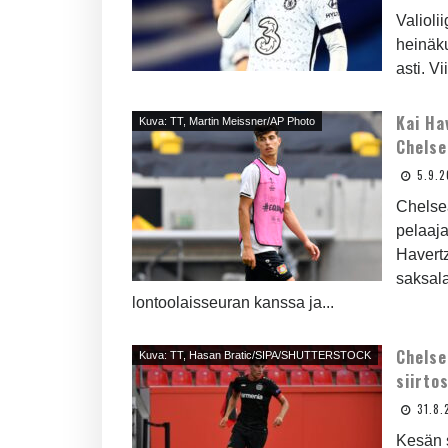
Valioli
heinäku
asti. V
Kai Ha
Kuva: TT, Martin Meissner/AP Photo
Chelse
5.9.
Chelse
pelaaja
Havertz
saksala
lontoolaisseuran kanssa ja...
Chelse
Kuva: TT, Hasan Bratic/SIPA/SHUTTERSTOCK
siirto
31.8.
Kesän s