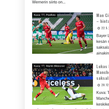
Wernerin siirto on...
Man Ci
Kuva: TT, Poolfoto
– hint
22.5
Bayer 
kesän 
saksala
ainakin
Lukas 
Kuva: TT, Martin Meissner
Manche
saksal
20.12
Kuva: T
Manches
keskike