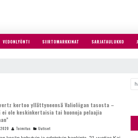
VEDONLYÖNTI
SIIRTOMARKKINAT
SARJATAULUKKO
vertz kertoo yllättyneensä Valioliigan tasosta –
ä ei ole keskinkertaisia tai huonoja pelaajia
aan”
.2020
Toimitus
Uutiset