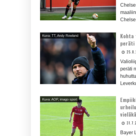
Chelsea
maalii
Chelse
Kohta 
Kuva: TT, Andy Rowland
peräti
25.8
Valioli
peräti 
huhuttu
Leverku
Empiik
Kuva: AOP, imago sport
urheil
vieläk
31.7.
Bayer 