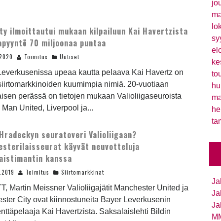
jo
ma
lo
ty ilmoittautui mukaan kilpailuun Kai Havertzista
sy
apyyntö 70 miljoonaa puntaa
el
.2020
Toimitus
Uutiset
ke
Leverkusenissa upeaa kautta pelaava Kai Havertz on
to
siirtomarkkinoiden kuumimpia nimiä. 20-vuotiaan
hu
isen perässä on tietojen mukaan Valioliigaseuroista
ma
 Man United, Liverpool ja...
he
ta
Hradeckyn seuratoveri Valioliigaan?
sterilaisseurat käyvät neuvotteluja
aistimantin kanssa
.2019
Toimitus
Siirtomarkkinat
Ja
T, Martin Meissner Valioliigajätit Manchester United ja
Ja
ter City ovat kiinnostuneita Bayer Leverkusenin
Ja
nttäpelaaja Kai Havertzista. Saksalaislehti Bildin
MM