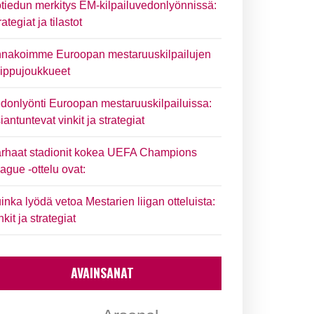
tiedun merkitys EM-kilpailuvedonlyönnissä:
rategiat ja tilastot
nakoimme Euroopan mestaruuskilpailujen
ippujoukkueet
donlyönti Euroopan mestaruuskilpailuissa:
iantuntevat vinkit ja strategiat
rhaat stadionit kokea UEFA Champions
ague -ottelu ovat:
inka lyödä vetoa Mestarien liigan otteluista:
nkit ja strategiat
AVAINSANAT