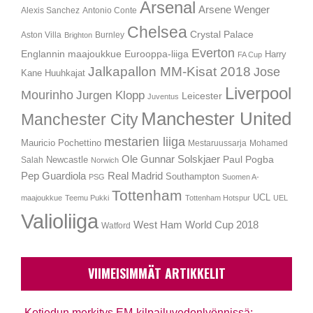
Arsenal
Arsene Wenger
Alexis Sanchez
Antonio Conte
Chelsea
Crystal Palace
Aston Villa
Burnley
Brighton
Everton
Englannin maajoukkue
Eurooppa-liiga
Harry
FA Cup
Jalkapallon MM-Kisat 2018
Jose
Kane
Huuhkajat
Liverpool
Mourinho
Jurgen Klopp
Leicester
Juventus
Manchester United
Manchester City
mestarien liiga
Mauricio Pochettino
Mestaruussarja
Mohamed
Ole Gunnar Solskjaer
Newcastle
Paul Pogba
Salah
Norwich
Pep Guardiola
Real Madrid
Southampton
PSG
Suomen A-
Tottenham
UCL
maajoukkue
Teemu Pukki
Tottenham Hotspur
UEL
Valioliiga
West Ham
World Cup 2018
Watford
VIIMEISIMMÄT ARTIKKELIT
Kotiedun merkitys EM-kilpailuvedonlyönnissä: