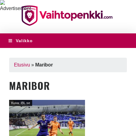
Valikko
Etusivu
»
Maribor
MARIBOR
Kuva: IBL.se