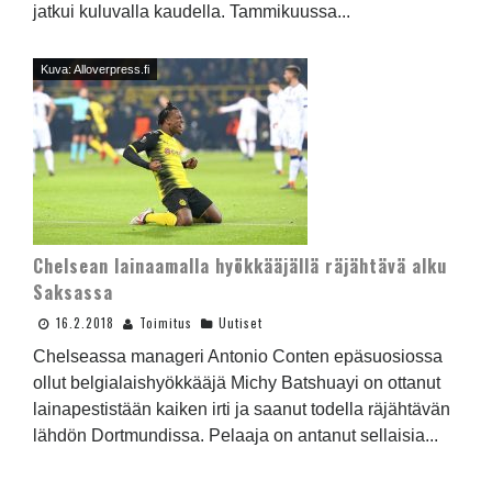
jatkui kuluvalla kaudella. Tammikuussa...
Kuva: Alloverpress.fi
Chelsean lainaamalla hyökkääjällä räjähtävä alku
Saksassa
16.2.2018
Toimitus
Uutiset
Chelseassa manageri Antonio Conten epäsuosiossa
ollut belgialaishyökkääjä Michy Batshuayi on ottanut
lainapestistään kaiken irti ja saanut todella räjähtävän
lähdön Dortmundissa. Pelaaja on antanut sellaisia...