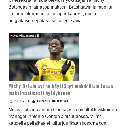
Chelseasta lainalla olevan hyökkääjänsä Michy
Batshuayin lainasopimuksen. Batshuayin laina olisi
kattanut alunperin koko loppukauden, mutta
belgialaisen epätasaiset otteet saivat...
Kuva: Alloverpress.fi
Michy Batshuayi on käyttänyt mahdollisuutensa
maksimaalisesti hyödykseen
23.3.2018
Toimitus
Uutiset
Michy Batshuayin ura Chelseassa on ollut kivikkoinen
manageri Antonio Conten alaisuudessa. Viime
kaudella peliaikaa ei tullut juurikaan ja sama tahti