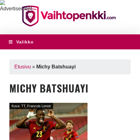
Valikko
Etusivu
»
Michy Batshuayi
MICHY BATSHUAYI
Kuva: TT, Francois Lenoir