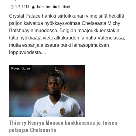
1.2.2019
Toimitus
Uutiset
Crystal Palace hankki siirtoikkunan viimeisillä hetkillä
paljon kaivattua hyökkäysvoimaa Chelseasta Michy
Batshuayin muodossa. Belgian maajoukkueestakin
tuttu hyökkääjä vietti alkukauden lainalla Valenciassa,
mutta espanjalaisseura purki lainasopimuksen
loppuvuodesta....
Kuva: IBL.se
Thierry Henryn Monaco hankkimassa jo toisen
pelaajan Chelseasta