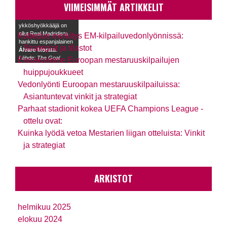
jatkaa Kuluvalla
VIIMEISIMMÄT ARTIKKELIT
kaudella joukkueen
selkeä
ykköshyökkääjä on
ollut Real Madridista
Kotiedun merkitys EM-kilpailuvedonlyönnissä:
hankittu espanjalainen
Strategiat ja tilastot
Álvaro Morata
.
Lähde: The Goal
Ennakoimme Euroopan mestaruuskilpailujen
huippujoukkueet
Vedonlyönti Euroopan mestaruuskilpailuissa:
Asiantuntevat vinkit ja strategiat
Parhaat stadionit kokea UEFA Champions League -
ottelu ovat:
Kuinka lyödä vetoa Mestarien liigan otteluista: Vinkit
ja strategiat
ARKISTOT
helmikuu 2025
elokuu 2024