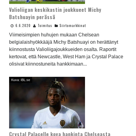
Valioliigan keskikastin joukkueet Michy
Batshuayin perässä
6.6.2020
Toimitus
Siirtomarkkinat
Viimeisimpien huhujen mukaan Chelsean
belgialaishyökkääjä Michy Batshuayi on herättänyt
kiinnostusta Valioliigajoukkueiden osalta. Raportit
kertovat, että Newcastle, West Ham ja Crystal Palace
olisivat kiinnostuneita hankkimaan...
Kuva: IBL.se
Crystal Palacelle kova hankinta Chelseasta