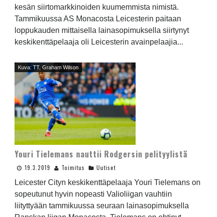
kesän siirtomarkkinoiden kuumemmista nimistä.
Tammikuussa AS Monacosta Leicesterin paitaan
loppukauden mittaisella lainasopimuksella siirtynyt
keskikenttäpelaaja oli Leicesterin avainpelaajia...
Kuva: TT, Graham Wilson
Youri Tielemans nauttii Rodgersin pelityylistä
19.3.2019
Toimitus
Uutiset
Leicester Cityn keskikenttäpelaaja Youri Tielemans on
sopeutunut hyvin nopeasti Valioliigan vauhtiin
liityttyään tammikuussa seuraan lainasopimuksella