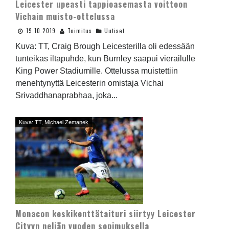
Leicester upeasti tappioasemasta voittoon
Vichain muisto-ottelussa
19.10.2019
Toimitus
Uutiset
Kuva: TT, Craig Brough Leicesterilla oli edessään
tunteikas iltapuhde, kun Burnley saapui vierailulle
King Power Stadiumille. Ottelussa muistettiin
menehtynyttä Leicesterin omistaja Vichai
Srivaddhanaprabhaa, joka...
Kuva: TT, Michael Zemanek
Monacon keskikenttätaituri siirtyy Leicester
Cityyn neljän vuoden sopimuksella