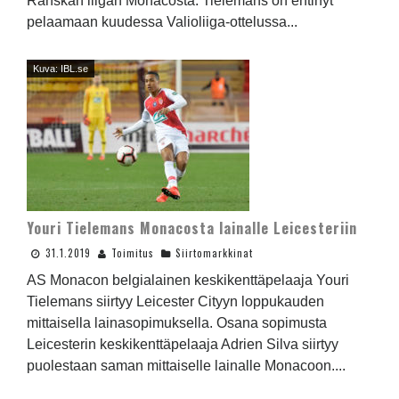
Ranskan liigan Monacosta. Tielemans on ehtinyt
pelaamaan kuudessa Valioliiga-ottelussa...
Kuva: IBL.se
Youri Tielemans Monacosta lainalle Leicesteriin
31.1.2019
Toimitus
Siirtomarkkinat
AS Monacon belgialainen keskikenttäpelaaja Youri
Tielemans siirtyy Leicester Cityyn loppukauden
mittaisella lainasopimuksella. Osana sopimusta
Leicesterin keskikenttäpelaaja Adrien Silva siirtyy
puolestaan saman mittaiselle lainalle Monacoon....