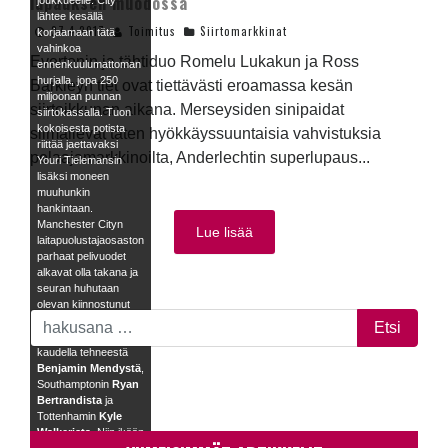
lupauksen muodossa
joukkueelle. City
lähtee kesällä
27.4.2017
Toimitus
Siirtomarkkinat
korjaamaan tätä
vahinkoa
Evertonin ja tähtiduo Romelu Lukakun ja Ross
ennenkuulumattoman
hurjalla, jopa 250
Barkleyn tiet ovat tiettävästi eroamassa kesän
miljoonan punnan
siirtoikkunan aikana. Merseysiden sinipaidat
siirtokassalla. Tuon
kokoisesta potista
silmäilevät täten hyökkäyssuuntaisia vahvistuksia
riittää jaettavaksi
pelaajamarkkinoilta, Anderlechtin superlupaus...
Youri Tielemansin
lisäksi moneen
muuhunkin
hankintaan.
Manchester Cityn
Lue lisää
laitapuolustajaosaston
parhaat pelivuodet
alkavat olla takana ja
seuran huhutaan
olevan kiinnostunut
Monacossa
läpimurron tällä
kaudella tehneestä
Benjamin Mendystä
,
Southamptonin
Ryan
Bertrandista
ja
Tottenhamin
Kyle
Walkerista
. Niin ikään