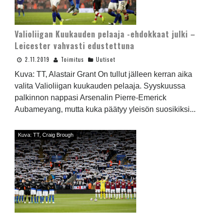
Valioliigan Kuukauden pelaaja -ehdokkaat julki –
Leicester vahvasti edustettuna
2.11.2019
Toimitus
Uutiset
Kuva: TT, Alastair Grant On tullut jälleen kerran aika
valita Valioliigan kuukauden pelaaja. Syyskuussa
palkinnon nappasi Arsenalin Pierre-Emerick
Aubameyang, mutta kuka päätyy yleisön suosikiksi...
Kuva: TT, Craig Brough