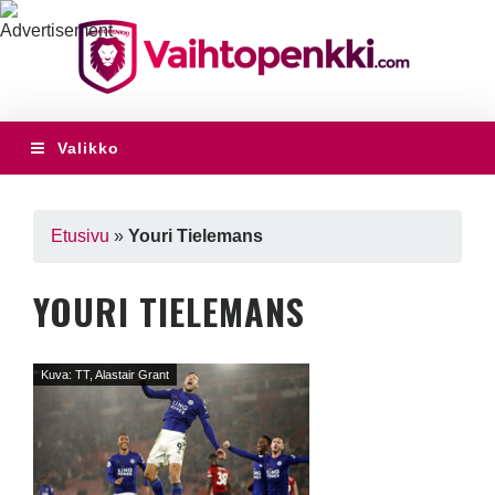
Valikko
Etusivu
»
Youri Tielemans
YOURI TIELEMANS
Kuva: TT, Alastair Grant