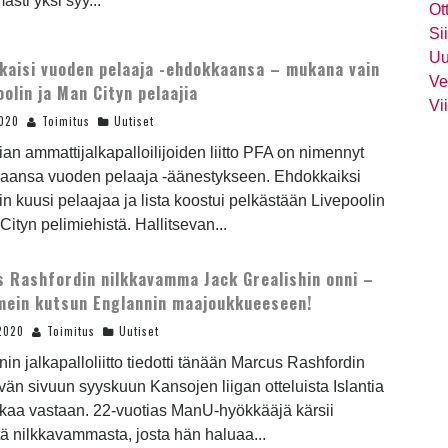
asti yksi syy...
Ot
Si
Uu
lkaisi vuoden pelaaja -ehdokkaansa – mukana vain
Ve
oolin ja Man Cityn pelaajia
Vi
2020
Toimitus
Uutiset
ian ammattijalkapalloilijoiden liitto PFA on nimennyt
aansa vuoden pelaaja -äänestykseen. Ehdokkaiksi
iin kuusi pelaajaa ja lista koostui pelkästään Livepoolin
Cityn pelimiehistä. Hallitsevan...
 Rashfordin nilkkavamma Jack Grealishin onni –
imein kutsun Englannin maajoukkueeseen!
2020
Toimitus
Uutiset
in jalkapalloliitto tiedotti tänään Marcus Rashfordin
yvän sivuun syyskuun Kansojen liigan otteluista Islantia
skaa vastaan. 22-vuotias ManU-hyökkääjä kärsii
ä nilkkavammasta, josta hän haluaa...