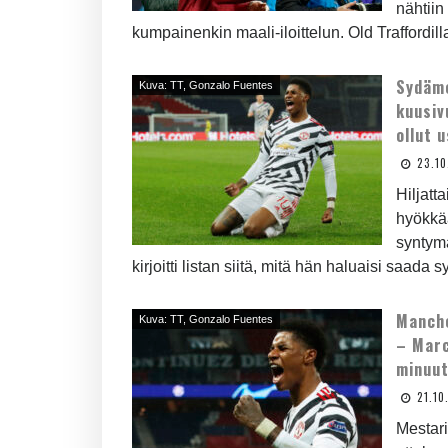
nähtiin
kumpainenkin maali-iloittelun. Old Traffordil
Sydäme
Kuva: TT, Gonzalo Fuentes
kuusiv
ollut 
23.1
Hiljat
hyökkää
syntymä
kirjoitti listan siitä, mitä hän haluaisi saada
Manche
Kuva: TT, Gonzalo Fuentes
– Marc
minuut
21.10
Mestari