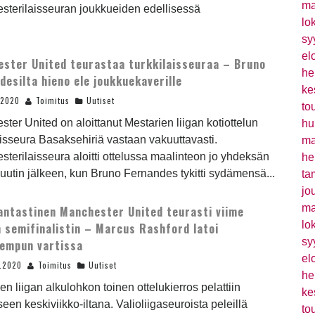
ma
sterilaisseuran joukkueiden edellisessä
lo
sy
el
ster United teurastaa turkkilaisseuraa – Bruno
he
desilta hieno ele joukkuekaverille
ke
.2020
Toimitus
Uutiset
to
ter United on aloittanut Mestarien liigan kotiottelun
hu
aisseura Basaksehiriä vastaan vakuuttavasti.
ma
terilaisseura aloitti ottelussa maalinteon jo yhdeksän
he
uutin jälkeen, kun Bruno Fernandes tykitti sydämensä...
ta
jo
ma
antastinen Manchester United teurasti viime
lo
 semifinalistin – Marcus Rashford latoi
sy
empun vartissa
el
0.2020
Toimitus
Uutiset
he
en liigan alkulohkon toinen ottelukierros pelattiin
ke
een keskiviikko-iltana. Valioliigaseuroista peleillä
to