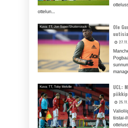
ottelus
ottelun...
Ole Gu
Kuva: TT, Jon Super/Shutterstock
uutisi
27.11
Manche
Pogbaa
sunnunt
manager
UCL: M
Kuva: TT, Toby Melville
piikki
25.11
Valioli
tiistai
ottelus