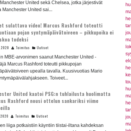
 Manchester United sekä Chelsea, jotka järjestivät
hu
la Manchester United sai...
ma
he
t sulattava video! Marcus Rashford toteutti
ta
uotiaan pojan syntymäpäivätoiveen – pikkupoika ei
jo
uskoa todeksi
ma
lo
0.2020
Toimitus
Uutiset
sy
tain MBE-arvonimen saanut Manchester United -
el
jä Marcus Rashford toteutti pikkupojan
he
päivätoiveen upealla tavalla. Kuusivuotias Mario
ke
 syntymäpäivälahjakseen. Toiveet...
to
hu
ster United kaatoi PSG:n tuhlailusta huolimatta
ma
us Rashford nousi ottelun sankariksi viime
he
eilla
ta
.2020
Toimitus
Uutiset
jo
ma
en liiga potkaistiin käyntiin tiistai-iltana kahdeksan
lo