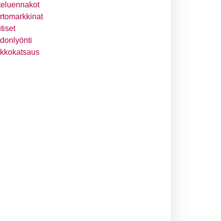
teluennakot
irtomarkkinat
tiset
donlyönti
ikkokatsaus