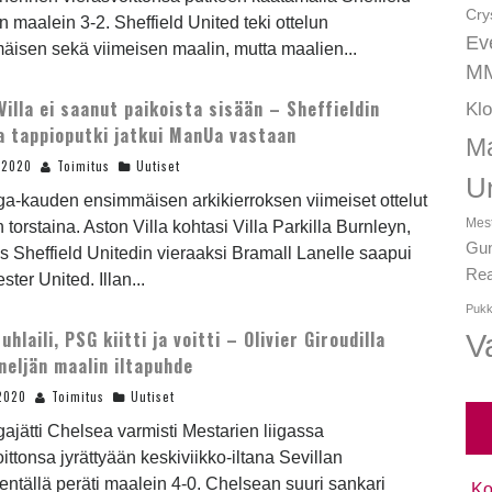
Cry
n maalein 3-2. Sheffield United teki ottelun
Ev
isen sekä viimeisen maalin, mutta maalien...
MM
Villa ei saanut paikoista sisään – Sheffieldin
Kl
 tappioputki jatkui ManUa vastaan
Ma
.2020
Toimitus
Uutiset
U
iga-kauden ensimmäisen arkikierroksen viimeiset ottelut
Mest
in torstaina. Aston Villa kohtasi Villa Parkilla Burnleyn,
Gun
s Sheffield Unitedin vieraaksi Bramall Lanelle saapui
Rea
ter United. Illan...
Pukk
hlaili, PSG kiitti ja voitti – Olivier Giroudilla
Va
neljän maalin iltapuhde
2020
Toimitus
Uutiset
igajätti Chelsea varmisti Mestarien liigassa
ittonsa jyrättyään keskiviikko-iltana Sevillan
entällä peräti maalein 4-0. Chelsean suuri sankari
Ko