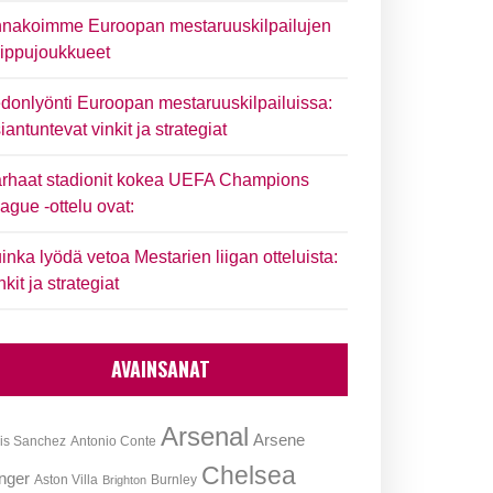
nakoimme Euroopan mestaruuskilpailujen
ippujoukkueet
donlyönti Euroopan mestaruuskilpailuissa:
iantuntevat vinkit ja strategiat
rhaat stadionit kokea UEFA Champions
ague -ottelu ovat:
inka lyödä vetoa Mestarien liigan otteluista:
nkit ja strategiat
AVAINSANAT
Arsenal
Arsene
is Sanchez
Antonio Conte
Chelsea
nger
Aston Villa
Burnley
Brighton