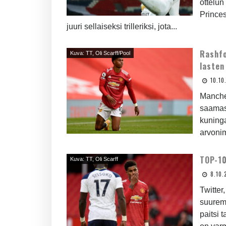
ottelun
Princes
juuri sellaiseksi trilleriksi, jota...
Rashfo
Kuva: TT, Oli Scarff/Pool
lasten
10.10
Manche
saamas
kuning
arvonim
TOP-10
Kuva: TT, Oli Scarff
8.10.
Twitter
suurem
paitsi 