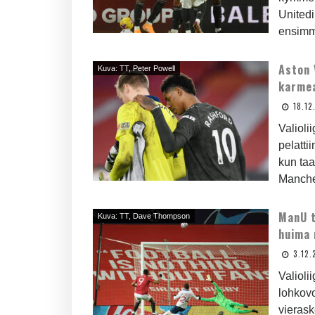
Unitedi
ensimmä
Aston 
Kuva: TT, Peter Powell
karmea
18.12
Valioli
pelatti
kun taa
Manches
ManU tu
Kuva: TT, Dave Thompson
huima 
3.12.
Valioli
lohkovo
vierask