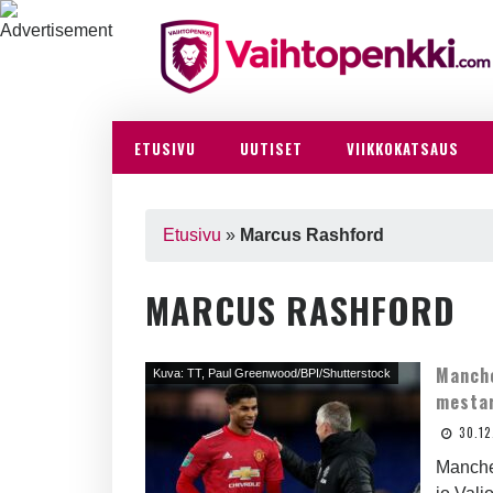
ETUSIVU
UUTISET
VIIKKOKATSAUS
Etusivu
»
Marcus Rashford
MARCUS RASHFORD
Manche
Kuva: TT, Paul Greenwood/BPI/Shutterstock
mestar
30.1
Manches