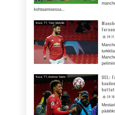
manche
kohtaamisessa...
Manche
Kuva: TT, Toby Melville
Fernan
24.11
Manches
turkkil
Manches
pelimin
UCL: F
Kuva: TT, Andrew Yates
kauden
hattut
29.1
Mestari
päätöks