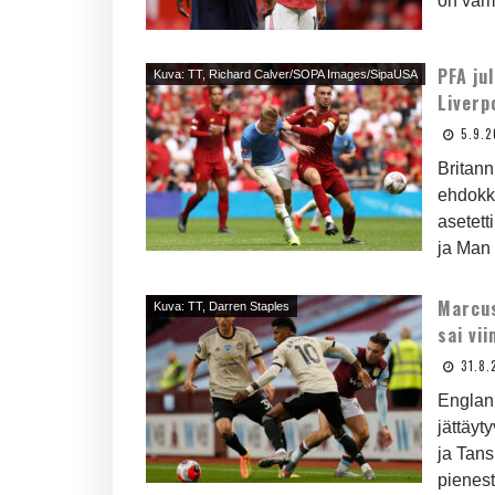
on varm
PFA ju
Kuva: TT, Richard Calver/SOPA Images/SipaUSA
Liverp
5.9.
Britann
ehdokk
asetett
ja Man 
Marcus
Kuva: TT, Darren Staples
sai vi
31.8.
Englann
jättäyt
ja Tan
pienest