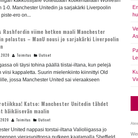
oliigan kakkossijalle voitettuaan kotikentällään Wolvesin
En
 1-0. Manchester Unitedin ja sarjakärki Liverpoolin
hu
 piste-ero on...
Ve
 Rashfordin viime hetken maali Manchester
As
in pelastus – ManU nousi jo sarjakärki Liverpoolin
an
Pa
2.2020
Toimitus
Uutiset
Le
gassa oli täysi tohina päällä tiistai-iltana, kun pelejä
Ku
in viisi kappaletta. Suurin mielenkiinto kiinnittyi Old
Vi
dille, jossa Manchester United sai vieraakseen
rotiikkaa! Katso: Manchester Unitedin tähdet
at häikäisevän maalin
.2020
Toimitus
Uutiset
Alex
ter United nappasi torstai-iltana Valioliigassa jo
We
ennen vierasvoittonsa putkeen kaatamalla Sheffield