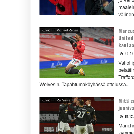
jo Vali
maalein
välinen
Marcus
Kuva: TT, Michael Regan
United
kanta
30.1
Valiolii
pelatti
Traffor
Wolvesin. Tapahtumaköyhässä ottelussa...
Mitä e
Kuva: TT, Rui Vieira
juoniv
18.12
Manches
kymmen