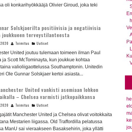
sa oli konkarihyökkääjä Olivier Giroud, joka teki
S
En
h
nnar Solskjaerilta positiivisia ja negatiivisia
Ve
a joukkueen terveystilanteesta
A
Pa
.2020
Toimitus
Uutiset
L
ster United joutuu tulemaan toimeen ilman Paul
Ku
 ja Scott McTominayta, kun joukkue kohtaa
V
aina valioliigaottelussa Southamptonin. Unitedin
i Ole Gunnar Solskjaer kertoi asiasta...
anchester United vankisti asemiaan lohkon
paikalla – Chelsea varmisti jatkopaikkansa
he
.2020
Toimitus
Uutiset
el
ma
igajätit Manchester United ja Chelsea olivat voitokkaita
ke
-iltana Mestarien liigassa. Old Traffordilla pelatussa
jo
sa ManU sai vieraakseen Basaksehirin, joka yllätti