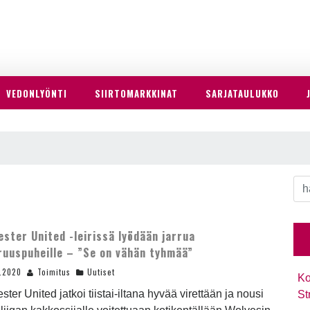
VEDONLYÖNTI
SIIRTOMARKKINAT
SARJATAULUKKO
ster United -leirissä lyödään jarrua
uuspuheille – ”Se on vähän tyhmää”
2.2020
Toimitus
Uutiset
Ko
ter United jatkoi tiistai-iltana hyvää virettään ja nousi
St