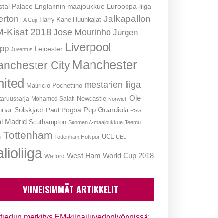
stal Palace
Englannin maajoukkue
Eurooppa-liiga
Jalkapallon
erton
Harry Kane
Huuhkajat
FA Cup
-Kisat 2018
Jose Mourinho
Jurgen
Liverpool
opp
Leicester
Juventus
Manchester
nchester City
nited
mestarien liiga
Mauricio Pochettino
Ole
Newcastle
aruussarja
Mohamed Salah
Norwich
nar Solskjaer
Pep Guardiola
Paul Pogba
PSG
l Madrid
Southampton
Suomen A-maajoukkue
Teemu
Tottenham
UCL
i
Tottenham Hotspur
UEL
lioliiga
West Ham
World Cup 2018
Watford
VIIMEISIMMÄT ARTIKKELIT
tiedun merkitys EM-kilpailuvedonlyönnissä: