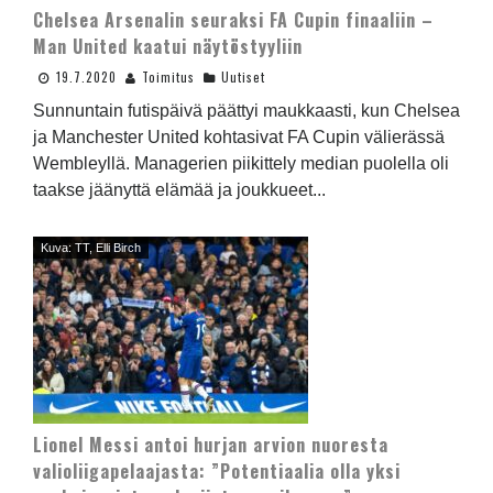
Chelsea Arsenalin seuraksi FA Cupin finaaliin –
Man United kaatui näytöstyyliin
19.7.2020
Toimitus
Uutiset
Sunnuntain futispäivä päättyi maukkaasti, kun Chelsea
ja Manchester United kohtasivat FA Cupin välierässä
Wembleyllä. Managerien piikittely median puolella oli
taakse jäänyttä elämää ja joukkueet...
Kuva: TT, Elli Birch
Lionel Messi antoi hurjan arvion nuoresta
valioliigapelaajasta: ”Potentiaalia olla yksi