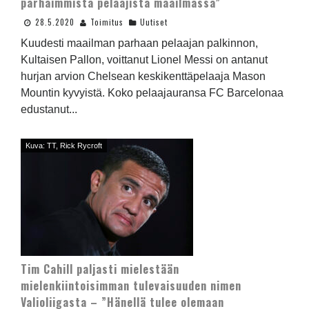
parhaimmista pelaajista maailmassa”
28.5.2020
Toimitus
Uutiset
Kuudesti maailman parhaan pelaajan palkinnon,
Kultaisen Pallon, voittanut Lionel Messi on antanut
hurjan arvion Chelsean keskikenttäpelaaja Mason
Mountin kyvyistä. Koko pelaajauransa FC Barcelonaa
edustanut...
Kuva: TT, Rick Rycroft
Tim Cahill paljasti mielestään
mielenkiintoisimman tulevaisuuden nimen
Valioliigasta – ”Hänellä tulee olemaan