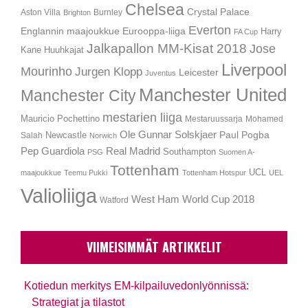
Chelsea
Crystal Palace
Aston Villa
Burnley
Brighton
Everton
Englannin maajoukkue
Eurooppa-liiga
Harry
FA Cup
Jalkapallon MM-Kisat 2018
Jose
Kane
Huuhkajat
Liverpool
Mourinho
Jurgen Klopp
Leicester
Juventus
Manchester United
Manchester City
mestarien liiga
Mauricio Pochettino
Mestaruussarja
Mohamed
Ole Gunnar Solskjaer
Newcastle
Paul Pogba
Salah
Norwich
Pep Guardiola
Real Madrid
Southampton
PSG
Suomen A-
Tottenham
UCL
maajoukkue
Teemu Pukki
Tottenham Hotspur
UEL
Valioliiga
West Ham
World Cup 2018
Watford
VIIMEISIMMÄT ARTIKKELIT
Kotiedun merkitys EM-kilpailuvedonlyönnissä:
Strategiat ja tilastot