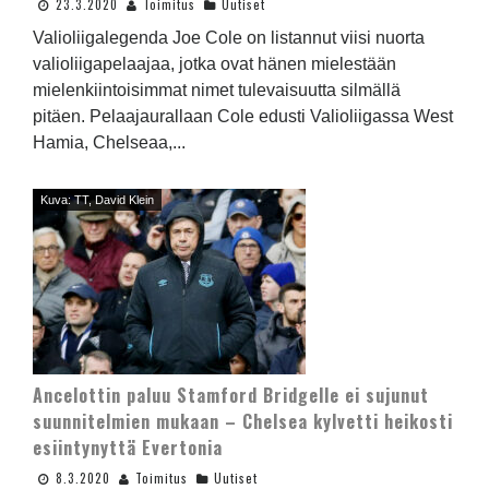
23.3.2020
Toimitus
Uutiset
Valioliigalegenda Joe Cole on listannut viisi nuorta
valioliigapelaajaa, jotka ovat hänen mielestään
mielenkiintoisimmat nimet tulevaisuutta silmällä
pitäen. Pelaajaurallaan Cole edusti Valioliigassa West
Hamia, Chelseaa,...
Kuva: TT, David Klein
Ancelottin paluu Stamford Bridgelle ei sujunut
suunnitelmien mukaan – Chelsea kylvetti heikosti
esiintynyttä Evertonia
8.3.2020
Toimitus
Uutiset