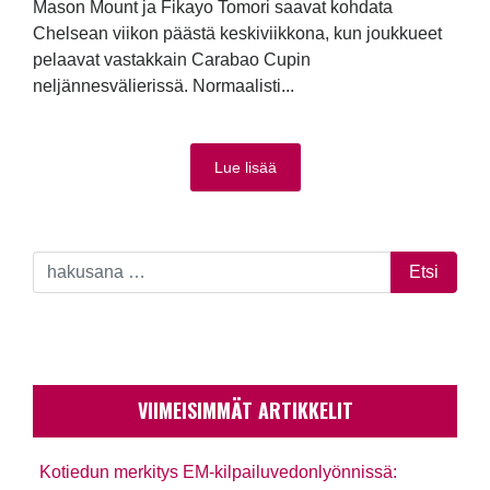
Mason Mount ja Fikayo Tomori saavat kohdata
Chelsean viikon päästä keskiviikkona, kun joukkueet
pelaavat vastakkain Carabao Cupin
neljännesvälierissä. Normaalisti...
Lue lisää
VIIMEISIMMÄT ARTIKKELIT
Kotiedun merkitys EM-kilpailuvedonlyönnissä: