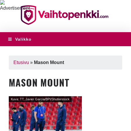
Valikko
Etusivu
»
Mason Mount
MASON MOUNT
Kuva: TT, Javier Garcia/BPI/Shutterstock