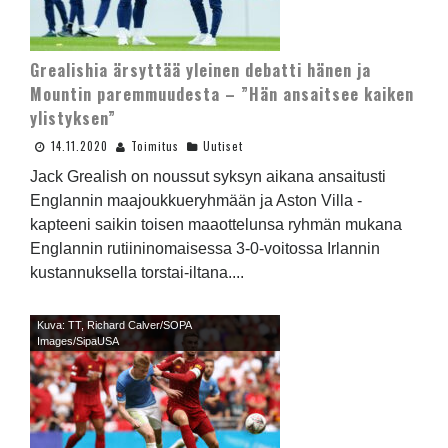
Grealishia ärsyttää yleinen debatti hänen ja
Mountin paremmuudesta – ”Hän ansaitsee kaiken
ylistyksen”
14.11.2020
Toimitus
Uutiset
Jack Grealish on noussut syksyn aikana ansaitusti
Englannin maajoukkueryhmään ja Aston Villa -
kapteeni saikin toisen maaottelunsa ryhmän mukana
Englannin rutiininomaisessa 3-0-voitossa Irlannin
kustannuksella torstai-iltana....
Kuva: TT, Richard Calver/SOPA
Images/SipaUSA