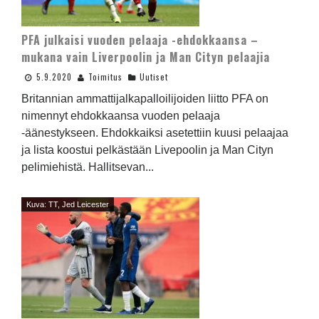
PFA julkaisi vuoden pelaaja -ehdokkaansa –
mukana vain Liverpoolin ja Man Cityn pelaajia
5.9.2020
Toimitus
Uutiset
Britannian ammattijalkapalloilijoiden liitto PFA on
nimennyt ehdokkaansa vuoden pelaaja
-äänestykseen. Ehdokkaiksi asetettiin kuusi pelaajaa
ja lista koostui pelkästään Livepoolin ja Man Cityn
pelimiehistä. Hallitsevan...
Kuva: TT, Jed Leicester