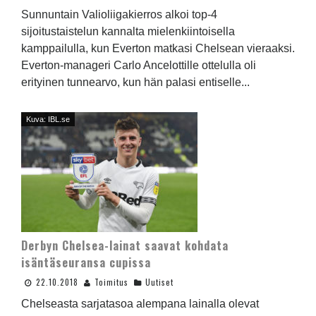
Sunnuntain Valioliigakierros alkoi top-4
sijoitustaistelun kannalta mielenkiintoisella
kamppailulla, kun Everton matkasi Chelsean vieraaksi.
Everton-manageri Carlo Ancelottille ottelulla oli
erityinen tunnearvo, kun hän palasi entiselle...
Kuva: IBL.se
Derbyn Chelsea-lainat saavat kohdata
isäntäseuransa cupissa
22.10.2018
Toimitus
Uutiset
Chelseasta sarjatasoa alempana lainalla olevat