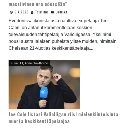
massiivinen ura edessään”
5.4.2020
Toimitus
Uutiset
Evertonissa ikonistatusta nauttiva ex-pelaaja Tim
Cahill on antanut kommenttejaan koskien
tulevaisuuden tähtipelaajia Valioliigassa. Yksi nimi
nousi australialaisen puheista ylitse muiden, nimittäin
Chelsean 21-vuotias keskikenttäpelaaja...
Kuva: TT, Anna Gowthorpe
Joe Cole listasi Valioliigan viisi mielenkiintoisinta
nuorta keskikenttäpelaajaa