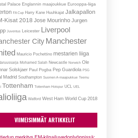
stal Palace
Englannin maajoukkue
Eurooppa-liiga
Jalkapallon
erton
Harry Kane
Huuhkajat
FA Cup
-Kisat 2018
Jose Mourinho
Jurgen
Liverpool
opp
Leicester
Juventus
Manchester
nchester City
nited
mestarien liiga
Mauricio Pochettino
Ole
Newcastle
aruussarja
Mohamed Salah
Norwich
nar Solskjaer
Pep Guardiola
Paul Pogba
PSG
l Madrid
Southampton
Suomen A-maajoukkue
Teemu
Tottenham
UCL
i
Tottenham Hotspur
UEL
lioliiga
West Ham
World Cup 2018
Watford
VIIMEISIMMÄT ARTIKKELIT
tiedun merkitys EM-kilpailuvedonlyönnissä: