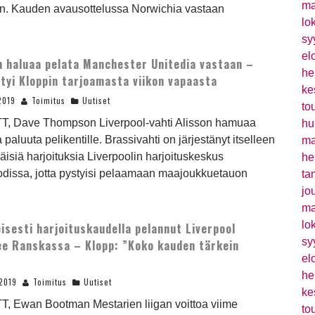
ma
in. Kauden avausottelussa Norwichia vastaan
lo
sy
el
n haluaa pelata Manchester Unitedia vastaan –
he
ytyi Kloppin tarjoamasta viikon vapaasta
ke
2019
Toimitus
Uutiset
to
TT, Dave Thompson Liverpool-vahti Alisson hamuaa
hu
a paluuta pelikentille. Brassivahti on järjestänyt itselleen
ma
äisiä harjoituksia Liverpoolin harjoituskeskus
he
dissa, jotta pystyisi pelaamaan maajoukkuetauon
ta
jo
ma
lo
eisesti harjoituskaudella pelannut Liverpool
sy
lee Ranskassa – Klopp: ”Koko kauden tärkein
el
”
he
2019
Toimitus
Uutiset
ke
T, Ewan Bootman Mestarien liigan voittoa viime
to