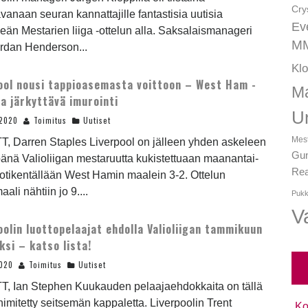
Cry
avanaan seuran kannattajille fantastisia uutisia
Ev
keän Mestarien liiga -ottelun alla. Saksalaismanageri
MM
Jordan Henderson...
Kl
ool nousi tappioasemasta voittoon – West Ham -
Ma
ta järkyttävä imurointi
U
.2020
Toimitus
Uutiset
Mest
T, Darren Staples Liverpool on jälleen yhden askeleen
Gun
nä Valioliigan mestaruutta kukistettuaan maanantai-
Rea
kotikentällään West Hamin maalein 3-2. Ottelun
ali nähtiin jo 9....
Pukk
Va
oolin luottopelaajat ehdolla Valioliigan tammikuun
ksi – katso lista!
2020
Toimitus
Uutiset
TT, Ian Stephen Kuukauden pelaajaehdokkaita on tällä
nimitetty seitsemän kappaletta. Liverpoolin Trent
Ko