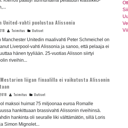
. Kierros päättyi sunnuntaina pelattuun klassikko-
Ot
,...
Si
Uu
n United-vahti puolustaa Alissonia
Ve
Vi
018
Toimitus
Uutiset
n Manchester Unitedin maalivahti Peter Schmeichel on
anut Liverpool-vahti Alissonia ja sanoo, että pelaaja ei
uuttaa hänen tyyliään. 25-vuotias Alisson siirtyi
lin riveihin...
 Mestarien liigan finaalilla ei vaikutusta Alissonin
taan
2018
Toimitus
Uutiset
ool maksoi huimat 75 miljoonaa euroa Romalle
ussa hankittuaan brassivahti Alissonin riveihinsä.
hdin hankinta oli seuralle liki välttämätön, sillä Loris
ja Simon Mignolet...