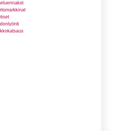
teluennakot
irtomarkkinat
tiset
donlyönti
ikkokatsaus