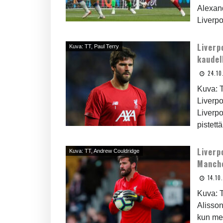
Alexand
Liverpo
Liverp
Kuva: TT, Paul Terry
kaudel
24.10
Kuva: T
Liverpo
Liverpo
pistettä.
Liverp
Kuva: TT, Andrew Couldridge
Manche
14.10
Kuva: 
Alisson
kun me