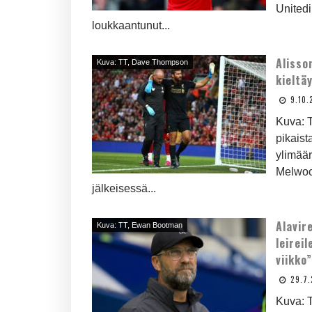
United
loukkaantunut...
Alisso
Kuva: TT, Dave Thompson
kieltä
9.10.
Kuva: 
pikaist
ylimäär
Melwoo
jälkeisessä...
Alavir
Kuva: TT, Ewan Bootman
leirei
viikko
29.7.
Kuva: T