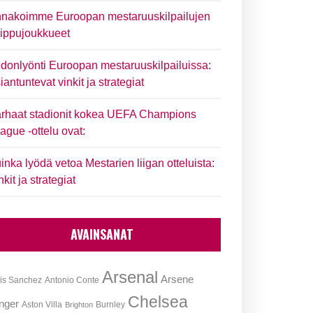
nakoimme Euroopan mestaruuskilpailujen
ippujoukkueet
donlyönti Euroopan mestaruuskilpailuissa:
iantuntevat vinkit ja strategiat
rhaat stadionit kokea UEFA Champions
ague -ottelu ovat:
inka lyödä vetoa Mestarien liigan otteluista:
nkit ja strategiat
AVAINSANAT
Arsenal
Arsene
is Sanchez
Antonio Conte
Chelsea
nger
Aston Villa
Burnley
Brighton