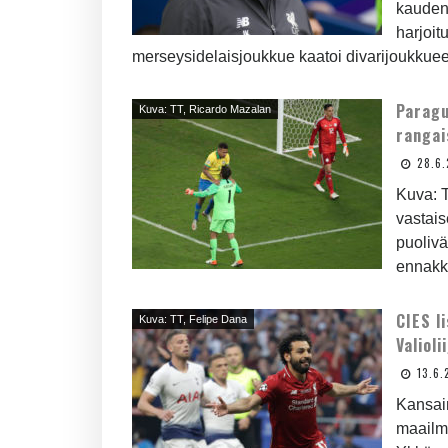
kauden 
harjoit
merseysidelaisjoukkue kaatoi divarijoukkueet
Paragu
Kuva: TT, Ricardo Mazalan
rangai
28.6.
Kuva: T
vastais
puolivä
ennakko
CIES l
Kuva: TT, Felipe Dana
Valiol
13.6.
Kansai
maailma