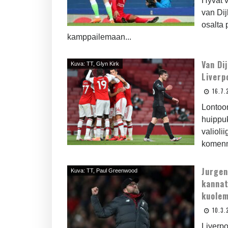
Hyvät v
van Dij
osalta 
kamppailemaan...
Van Di
Kuva: TT, Glyn Kirk
Liverp
16.7.
Lontoon
huippu
valioli
komenno
Jurgen
Kuva: TT, Paul Greenwood
kannat
kuolem
10.3.
Liverpo