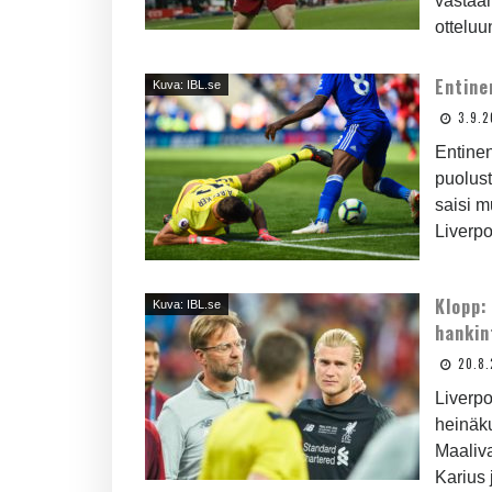
vastaan
otteluun
Entine
Kuva: IBL.se
3.9.2
Entine
puolust
saisi m
Liverpoo
Klopp:
Kuva: IBL.se
hankin
20.8.
Liverp
heinäku
Maaliva
Karius 