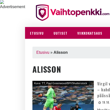
ETUSIVU
UUTISET
VIIKKOKATSAUS
Etusivu
»
Alisson
ALISSON
Virgil
Kuva: TT, Paul Greenwood/BPI/Shutterstock
– kahd
pääss
19.10