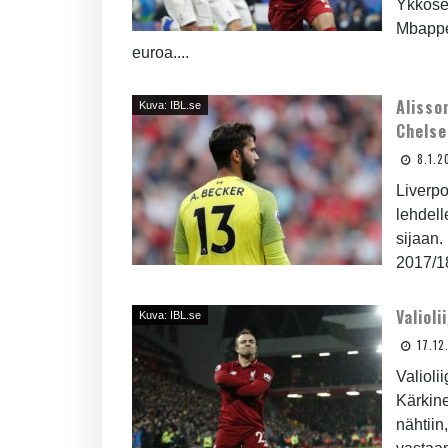
Ykkösek
Mbappe,
euroa....
Alisso
Kuva: IBL.se
Chelse
8.1.2
Liverpo
lehdell
sijaan.
2017/18
Valioli
Kuva: IBL.se
17.12
Valioli
Kärkine
nähtiin