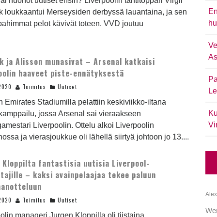
ai huonot uutiset ensin? Liverpoolin tähtitoppari Virgil
En
k loukkaantui Merseysiden derbyssä lauantaina, ja sen
hu
pahimmat pelot kävivät toteen. VVD joutuu
Ve
As
jk ja Alisson munasivat – Arsenal katkaisi
oolin haaveet piste-ennätyksestä
Pa
2020
Toimitus
Uutiset
Le
 Emirates Stadiumilla pelattiin keskiviikko-iltana
Ku
kamppailu, jossa Arsenal sai vieraakseen
Vi
igamestari Liverpoolin. Ottelu alkoi Liverpoolin
ssa ja vierasjoukkue oli lähellä siirtyä johtoon jo 13....
 Kloppilta fantastisia uutisia Liverpool-
tajille – kaksi avainpelaajaa tekee paluun
anotteluun
Alex
2020
Toimitus
Uutiset
We
olin manageri Jurgen Kloppilla oli tiistaina