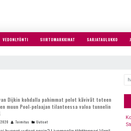
VEDONLYÖNTI
SIIRTOMARKKINAT
SARJATAULUKKO
 van Dijkin kohdalla pahimmat pelot kävivät toteen
en muun Pool-pelaajan tilanteessa valoa tunnelin
ä
Ko
.2020
Toimitus
Uutiset
St