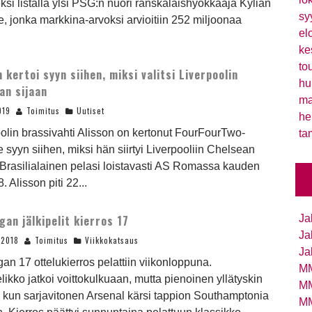
si listalla ylsi PSG:n nuori ranskalaishyökkääjä Kylian
sy
 jonka markkina-arvoksi arvioitiin 252 miljoonaa
el
ke
to
n kertoi syyn siihen, miksi valitsi Liverpoolin
hu
an sijaan
ma
019
Toimitus
Uutiset
he
olin brassivahti Alisson on kertonut FourFourTwo-
ta
e syyn siihen, miksi hän siirtyi Liverpooliin Chelsean
 Brasilialainen pelasi loistavasti AS Romassa kauden
. Alisson piti 22...
igan jälkipelit kierros 17
Ja
Ja
.2018
Toimitus
Viikkokatsaus
Ja
igan 17 ottelukierros pelattiin viikonloppuna.
MM
likko jatkoi voittokulkuaan, mutta pienoinen yllätyskin
MM
, kun sarjavitonen Arsenal kärsi tappion Southamptonia
MM