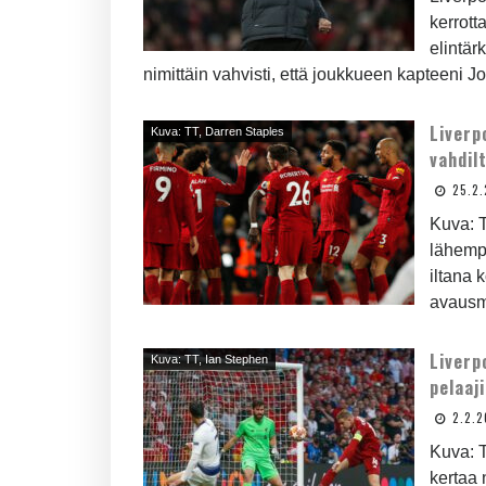
kerrott
elintär
nimittäin vahvisti, että joukkueen kapteeni 
Liverp
Kuva: TT, Darren Staples
vahdil
25.2
Kuva: T
lähempä
iltana 
avausma
Liverp
Kuva: TT, Ian Stephen
pelaaji
2.2.
Kuva: 
kertaa 