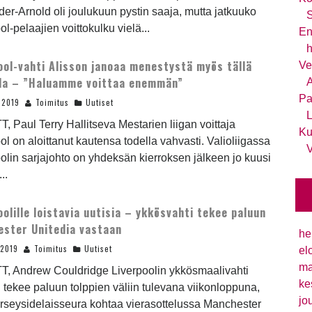
er-Arnold oli joulukuun pystin saaja, mutta jatkuuko
S
ol-pelaajien voittokulku vielä...
En
h
ool-vahti Alisson janoaa menestystä myös tällä
Ve
la – ”Haluamme voittaa enemmän”
A
Pa
.2019
Toimitus
Uutiset
L
T, Paul Terry Hallitseva Mestarien liigan voittaja
Ku
ol on aloittanut kautensa todella vahvasti. Valioliigassa
V
olin sarjajohto on yhdeksän kierroksen jälkeen jo kuusi
..
oolille loistavia uutisia – ykkösvahti tekee paluun
ster Unitedia vastaan
he
.2019
Toimitus
Uutiset
el
ma
TT, Andrew Couldridge Liverpoolin ykkösmaalivahti
ke
 tekee paluun tolppien väliin tulevana viikonloppuna,
jo
rseysidelaisseura kohtaa vierasottelussa Manchester