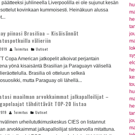
päätteeksi juhlineella Liverpoolilla ei ole sujunut kesän
hu
usottelut kovinkaan kummoisesti. Heinäkuun alussa
ma
...
he
ta
ay piinasi Brasiliaa – Kisäisännät
jo
stuspotkuilla välieriin
ma
lo
2019
Toimitus
Uutiset
sy
T Copa American jatkopelit alkoivat perjantain
el
ena yönä kisaisäntä Brasilian ja Paraguayn välisellä
he
lieräottelulla. Brasilia oli otteluun selkeä
ke
suosikki, mutta Paraguay oli lähellä...
to
hu
istasi maailman arvokkaimmat jalkapalloilijat –
ma
iigapelaajat tähdittävät TOP-20 listaa
he
2019
Toimitus
Uutiset
ta
jo
nvälinen urheilututkimuskeskus CIES on listannut
ma
n arvokkaimmat jalkapalloilijat siirtoarvolla mitattuna.
lo