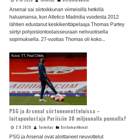
6.10.2020
Toimitus
Siirtomarkkinat
Arsenal sai siirtoikkunan viimeisillä hetkillä
haluamansa, kun Atletico Madridia vuodesta 2012
lähtien edustanut keskikenttäpelaaja Thomas Partey
siirtyi pohjoislontoolaisseuraan nelivuotisella
sopimuksella. 27-vuotias Thomas oli koko...
Kuva: TT, Paul Childs
PSG ja Arsenal siirtoneuvotteluissa –
laitapuolustaja Pariisiin 30 miljoonalla punnalla?
2.9.2020
Toimitus
Siirtomarkkinat
PSG ja Arsenal ovat aloittaneet neuvottelut