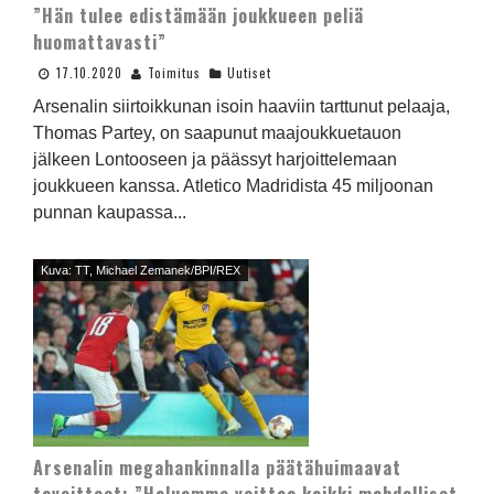
”Hän tulee edistämään joukkueen peliä
huomattavasti”
17.10.2020
Toimitus
Uutiset
Arsenalin siirtoikkunan isoin haaviin tarttunut pelaaja,
Thomas Partey, on saapunut maajoukkuetauon
jälkeen Lontooseen ja päässyt harjoittelemaan
joukkueen kanssa. Atletico Madridista 45 miljoonan
punnan kaupassa...
Kuva: TT, Michael Zemanek/BPI/REX
Arsenalin megahankinnalla päätähuimaavat