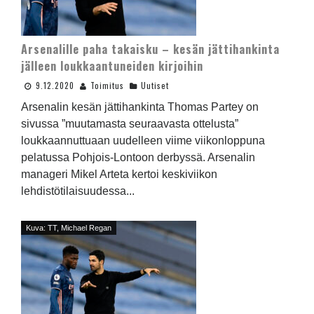
Arsenalille paha takaisku – kesän jättihankinta
jälleen loukkaantuneiden kirjoihin
9.12.2020
Toimitus
Uutiset
Arsenalin kesän jättihankinta Thomas Partey on
sivussa ”muutamasta seuraavasta ottelusta”
loukkaannuttuaan uudelleen viime viikonloppuna
pelatussa Pohjois-Lontoon derbyssä. Arsenalin
manageri Mikel Arteta kertoi keskiviikon
lehdistötilaisuudessa...
Kuva: TT, Michael Regan