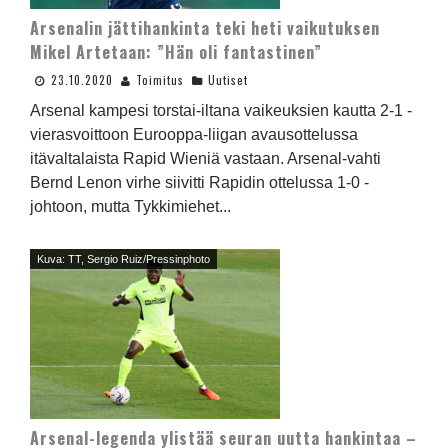
Arsenalin jättihankinta teki heti vaikutuksen
Mikel Artetaan: ”Hän oli fantastinen”
23.10.2020
Toimitus
Uutiset
Arsenal kampesi torstai-iltana vaikeuksien kautta 2-1 -
vierasvoittoon Eurooppa-liigan avausottelussa
itävaltalaista Rapid Wieniä vastaan. Arsenal-vahti
Bernd Lenon virhe siivitti Rapidin ottelussa 1-0 -
johtoon, mutta Tykkimiehet...
Kuva: TT, Sergio Ruiz/Pressinphoto
Arsenal-legenda ylistää seuran uutta hankintaa –