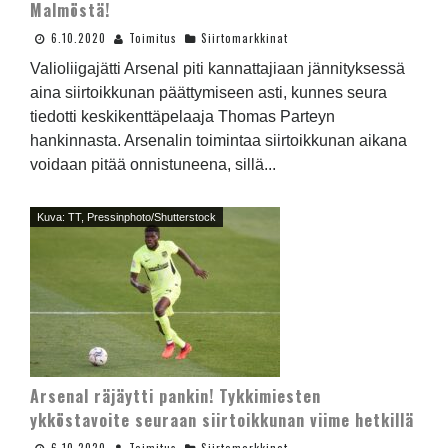
Malmöstä!
6.10.2020
Toimitus
Siirtomarkkinat
Valioliigajätti Arsenal piti kannattajiaan jännityksessä
aina siirtoikkunan päättymiseen asti, kunnes seura
tiedotti keskikenttäpelaaja Thomas Parteyn
hankinnasta. Arsenalin toimintaa siirtoikkunan aikana
voidaan pitää onnistuneena, sillä...
Kuva: TT, Pressinphoto/Shutterstock
Arsenal räjäytti pankin! Tykkimiesten
ykköstavoite seuraan siirtoikkunan viime hetkillä