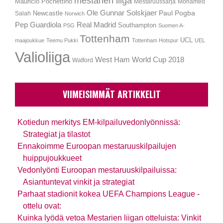
mestarien liiga
Mauricio Pochettino
Mestaruussarja
Mohamed
Ole Gunnar Solskjaer
Newcastle
Paul Pogba
Salah
Norwich
Pep Guardiola
Real Madrid
Southampton
PSG
Suomen A-
Tottenham
UCL
maajoukkue
Teemu Pukki
Tottenham Hotspur
UEL
Valioliiga
West Ham
World Cup 2018
Watford
VIIMEISIMMÄT ARTIKKELIT
Kotiedun merkitys EM-kilpailuvedonlyönnissä:
Strategiat ja tilastot
Ennakoimme Euroopan mestaruuskilpailujen
huippujoukkueet
Vedonlyönti Euroopan mestaruuskilpailuissa:
Asiantuntevat vinkit ja strategiat
Parhaat stadionit kokea UEFA Champions League -
ottelu ovat:
Kuinka lyödä vetoa Mestarien liigan otteluista: Vinkit