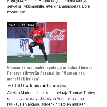
Parteysta. Atletico Madrid on jo aiemmin tehnyt
selväksi Tykkimiehille, ettei ghanalaispelaaja ole
myynnissä...
Kuva: TT, Alter Photos
Ghanan ex-maajoukkuepelaaja ei halua Thomas
Parteyn siirtyvän Arsenaliin: ”Muuten hän
menettää kaiken”
6.7.2020
Toimitus
Siirtomarkkinat
Atletico Madridin keskikenttäpelaaja Thomas Partey
on ollut vahvasti yhdistettynä Arsenaliin viime
kuukausien aikana. Joidenkin tietojen mukaan