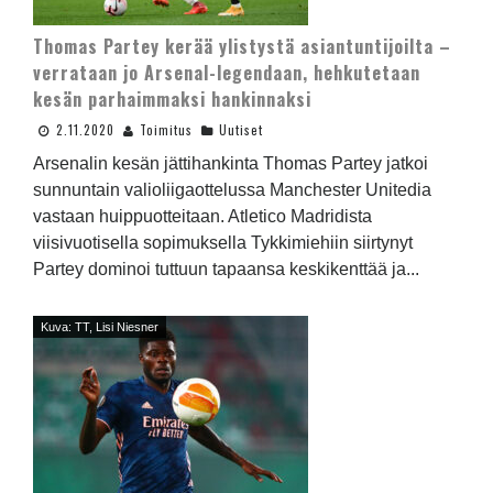
Thomas Partey kerää ylistystä asiantuntijoilta –
verrataan jo Arsenal-legendaan, hehkutetaan
kesän parhaimmaksi hankinnaksi
2.11.2020
Toimitus
Uutiset
Arsenalin kesän jättihankinta Thomas Partey jatkoi
sunnuntain valioliigaottelussa Manchester Unitedia
vastaan huippuotteitaan. Atletico Madridista
viisivuotisella sopimuksella Tykkimiehiin siirtynyt
Partey dominoi tuttuun tapaansa keskikenttää ja...
Kuva: TT, Lisi Niesner