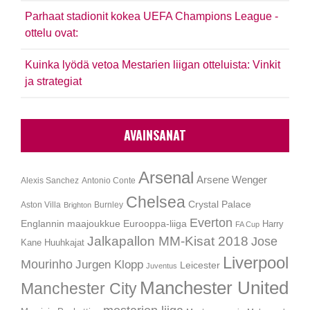
Parhaat stadionit kokea UEFA Champions League -
ottelu ovat:
Kuinka lyödä vetoa Mestarien liigan otteluista: Vinkit
ja strategiat
AVAINSANAT
Arsenal
Arsene Wenger
Alexis Sanchez
Antonio Conte
Chelsea
Crystal Palace
Aston Villa
Burnley
Brighton
Everton
Englannin maajoukkue
Eurooppa-liiga
Harry
FA Cup
Jalkapallon MM-Kisat 2018
Jose
Kane
Huuhkajat
Liverpool
Mourinho
Jurgen Klopp
Leicester
Juventus
Manchester United
Manchester City