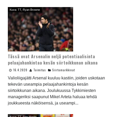
Kuva: TT, Ryan Browne
Tässä ovat Arsenalin neljä potentiaalisinta
pelaajahankintaa kesän siirtoikkunan aikana
16.4.2020
Toimitus
Siirtomarkkinat
Valioliigajätti Arsenal kuuluu kastiin, joiden uskotaan
tekevän useampia pelaajahankintoja kesän
siirtoikkunan aikana. Joulukuussa Tykkimiesten
manageriksi saapunut Mikel Arteta haluaa tehdä
joukkueesta näköisensä, ja useampi...
Kuva: TT, Alan Martin