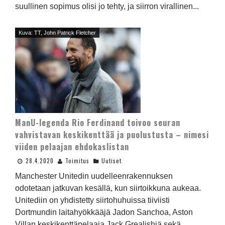
suullinen sopimus olisi jo tehty, ja siirron virallinen...
Kuva: TT, John Patrick Fletcher
ManU-legenda Rio Ferdinand toivoo seuran
vahvistavan keskikenttää ja puolustusta – nimesi
viiden pelaajan ehdokaslistan
28.4.2020
Toimitus
Uutiset
Manchester Unitedin uudelleenrakennuksen
odotetaan jatkuvan kesällä, kun siirtoikkuna aukeaa.
Unitediin on yhdistetty siirtohuhuissa tiiviisti
Dortmundin laitahyökkääjä Jadon Sanchoa, Aston
Villan keskikenttäpelaaja Jack Grealishiä sekä...