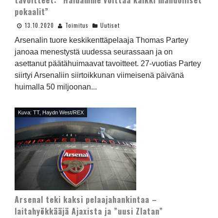
tavoitteet: ”Haluamme voittaa kaikki mahdolliset
pokaalit”
13.10.2020
Toimitus
Uutiset
Arsenalin tuore keskikenttäpelaaja Thomas Partey
janoaa menestystä uudessa seurassaan ja on
asettanut päätähuimaavat tavoitteet. 27-vuotias Partey
siirtyi Arsenaliin siirtoikkunan viimeisenä päivänä
huimalla 50 miljoonan...
Kuva: TT, Haydn West/REX
Arsenal teki kaksi pelaajahankintaa –
laitahyökkääjä Ajaxista ja ”uusi Zlatan”