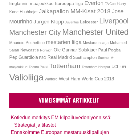
Everton
Englannin maajoukkue
Eurooppa-liiga
Harry
FA Cup
Jalkapallon MM-Kisat 2018
Jose
Kane
Huuhkajat
Liverpool
Mourinho
Jurgen Klopp
Leicester
Juventus
Manchester United
Manchester City
mestarien liiga
Mauricio Pochettino
Mestaruussarja
Mohamed
Ole Gunnar Solskjaer
Newcastle
Paul Pogba
Salah
Norwich
Pep Guardiola
Real Madrid
Southampton
PSG
Suomen A-
Tottenham
UCL
maajoukkue
Teemu Pukki
Tottenham Hotspur
UEL
Valioliiga
West Ham
World Cup 2018
Watford
VIIMEISIMMÄT ARTIKKELIT
Kotiedun merkitys EM-kilpailuvedonlyönnissä:
Strategiat ja tilastot
Ennakoimme Euroopan mestaruuskilpailujen