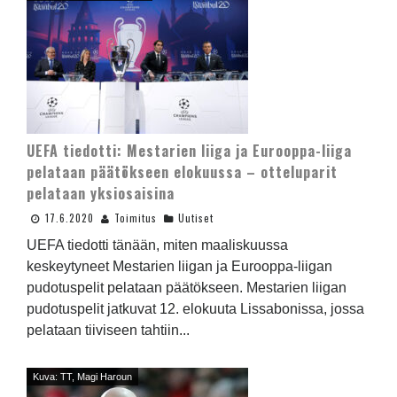
UEFA tiedotti: Mestarien liiga ja Eurooppa-liiga
pelataan päätökseen elokuussa – otteluparit
pelataan yksiosaisina
17.6.2020
Toimitus
Uutiset
UEFA tiedotti tänään, miten maaliskuussa
keskeytyneet Mestarien liigan ja Eurooppa-liigan
pudotuspelit pelataan päätökseen. Mestarien liigan
pudotuspelit jatkuvat 12. elokuuta Lissabonissa, jossa
pelataan tiiviseen tahtiin...
Kuva: TT, Magi Haroun