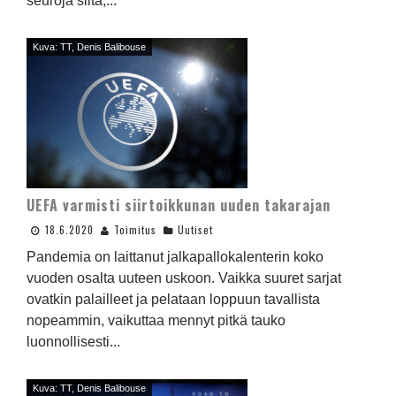
seuroja siltä,...
Kuva: TT, Denis Balibouse
UEFA varmisti siirtoikkunan uuden takarajan
18.6.2020
Toimitus
Uutiset
Pandemia on laittanut jalkapallokalenterin koko
vuoden osalta uuteen uskoon. Vaikka suuret sarjat
ovatkin palailleet ja pelataan loppuun tavallista
nopeammin, vaikuttaa mennyt pitkä tauko
luonnollisesti...
Kuva: TT, Denis Balibouse