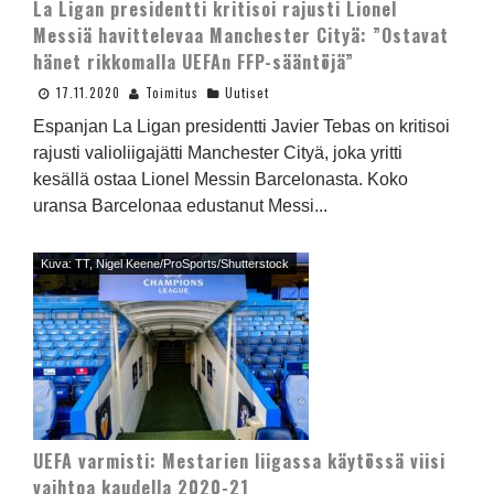
La Ligan presidentti kritisoi rajusti Lionel
Messiä havittelevaa Manchester Cityä: ”Ostavat
hänet rikkomalla UEFAn FFP-sääntöjä”
17.11.2020
Toimitus
Uutiset
Espanjan La Ligan presidentti Javier Tebas on kritisoi
rajusti valioliigajätti Manchester Cityä, joka yritti
kesällä ostaa Lionel Messin Barcelonasta. Koko
uransa Barcelonaa edustanut Messi...
Kuva: TT, Nigel Keene/ProSports/Shutterstock
UEFA varmisti: Mestarien liigassa käytössä viisi
vaihtoa kaudella 2020-21