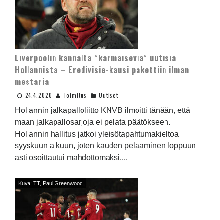
Liverpoolin kannalta ”karmaisevia” uutisia
Hollannista – Eredivisie-kausi pakettiin ilman
mestaria
24.4.2020
Toimitus
Uutiset
Hollannin jalkapalloliitto KNVB ilmoitti tänään, että
maan jalkapallosarjoja ei pelata päätökseen.
Hollannin hallitus jatkoi yleisötapahtumakieltoa
syyskuun alkuun, joten kauden pelaaminen loppuun
asti osoittautui mahdottomaksi....
Kuva: TT, Paul Greenwood