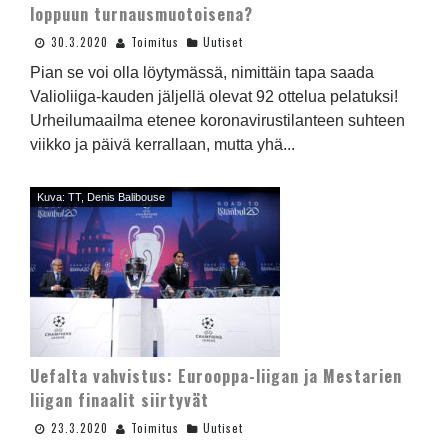
loppuun turnausmuotoisena?
30.3.2020
Toimitus
Uutiset
Pian se voi olla löytymässä, nimittäin tapa saada
Valioliiga-kauden jäljellä olevat 92 ottelua pelatuksi!
Urheilumaailma etenee koronavirustilanteen suhteen
viikko ja päivä kerrallaan, mutta yhä...
Kuva: TT, Denis Balibouse
Uefalta vahvistus: Eurooppa-liigan ja Mestarien
liigan finaalit siirtyvät
23.3.2020
Toimitus
Uutiset