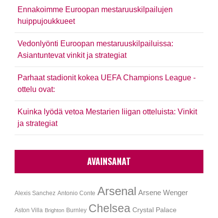
Ennakoimme Euroopan mestaruuskilpailujen
huippujoukkueet
Vedonlyönti Euroopan mestaruuskilpailuissa:
Asiantuntevat vinkit ja strategiat
Parhaat stadionit kokea UEFA Champions League -
ottelu ovat:
Kuinka lyödä vetoa Mestarien liigan otteluista: Vinkit
ja strategiat
AVAINSANAT
Arsenal
Arsene Wenger
Alexis Sanchez
Antonio Conte
Chelsea
Crystal Palace
Aston Villa
Burnley
Brighton