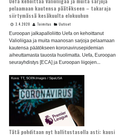
Uefa kehoittaa Valioliigaa ja muita sarjoja
pelaamaan kautensa päätökseen – takaraja
siirtymässä kesäkuulta elokuuhun
3.4.2020
Toimitus
Uutiset
Euroopan jalkapalloliitto Uefa on kehoittanut
Valioliigaa ja muita maanosan sarjoja pelaamaan
kautensa päätökseen koronavirusepidemian
aiheuttamasta tauosta huolimatta. Uefa, Euroopan
seurayhdistys [ECA] ja Euroopan liigojen...
Kuva: TT, SOPA Images / SipaUSA
Tätä pohditaan nyt hallitustasolla asti: kausi