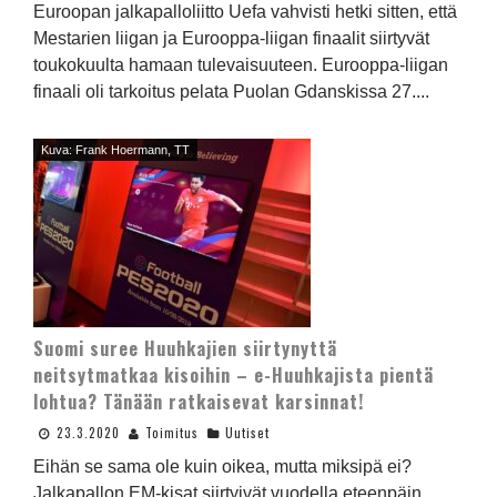
Euroopan jalkapalloliitto Uefa vahvisti hetki sitten, että
Mestarien liigan ja Eurooppa-liigan finaalit siirtyvät
toukokuulta hamaan tulevaisuuteen. Eurooppa-liigan
finaali oli tarkoitus pelata Puolan Gdanskissa 27....
Kuva: Frank Hoermann, TT
Suomi suree Huuhkajien siirtynyttä
neitsytmatkaa kisoihin – e-Huuhkajista pientä
lohtua? Tänään ratkaisevat karsinnat!
23.3.2020
Toimitus
Uutiset
Eihän se sama ole kuin oikea, mutta miksipä ei?
Jalkapallon EM-kisat siirtyivät vuodella eteenpäin,