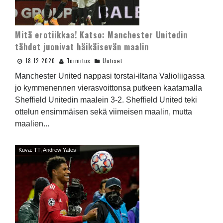
Mitä erotiikkaa! Katso: Manchester Unitedin
tähdet juonivat häikäisevän maalin
18.12.2020
Toimitus
Uutiset
Manchester United nappasi torstai-iltana Valioliigassa
jo kymmenennen vierasvoittonsa putkeen kaatamalla
Sheffield Unitedin maalein 3-2. Sheffield United teki
ottelun ensimmäisen sekä viimeisen maalin, mutta
maalien...
Kuva: TT, Andrew Yates