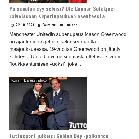
Poissaolon syy selvisi? Ole Gunnar Solskjaer
raivoissaan superlupauksen asenteesta
22.10.2020
Toimitus
Uutiset
Manchester Unitedin superlupaus Mason Greenwood
on ajautunut ongelmiin sekä seura- että
maajoukkueessa. 19-vuotias Greenwood on jätetty
kahdesta Unitedin viimeisimmästä ottelusta sivuun
”loukkaantumisen vuoksi”, joka...
Kuva: TT, pressinphoto
Tuttosport julkaisi Golden Boy -palkinnon