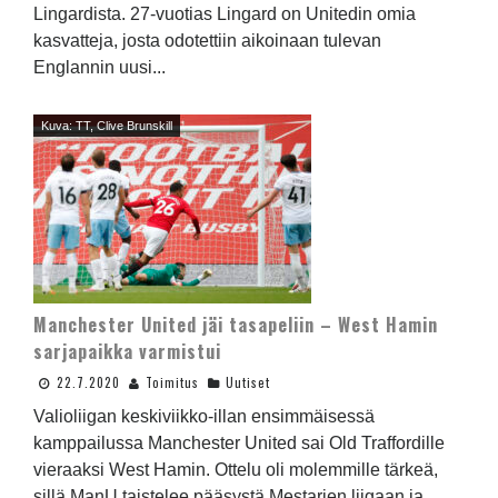
Lingardista. 27-vuotias Lingard on Unitedin omia
kasvatteja, josta odotettiin aikoinaan tulevan
Englannin uusi...
Kuva: TT, Clive Brunskill
Manchester United jäi tasapeliin – West Hamin
sarjapaikka varmistui
22.7.2020
Toimitus
Uutiset
Valioliigan keskiviikko-illan ensimmäisessä
kamppailussa Manchester United sai Old Traffordille
vieraaksi West Hamin. Ottelu oli molemmille tärkeä,
sillä ManU taistelee pääsystä Mestarien liigaan ja