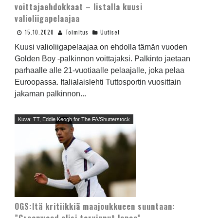
voittajaehdokkaat – listalla kuusi
valioliigapelaajaa
15.10.2020
Toimitus
Uutiset
Kuusi valioliigapelaajaa on ehdolla tämän vuoden
Golden Boy -palkinnon voittajaksi. Palkinto jaetaan
parhaalle alle 21-vuotiaalle pelaajalle, joka pelaa
Euroopassa. Italialaislehti Tuttosportin vuosittain
jakaman palkinnon...
Kuva: TT, Eddie Keogh for The FA/Shutterstock
OGS:ltä kritiikkiä maajoukkueen suuntaan: