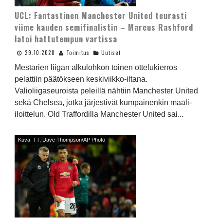
UCL: Fantastinen Manchester United teurasti
viime kauden semifinalistin – Marcus Rashford
latoi hattutempun vartissa
29.10.2020
Toimitus
Uutiset
Mestarien liigan alkulohkon toinen ottelukierros
pelattiin päätökseen keskiviikko-iltana.
Valioliigaseuroista peleillä nähtiin Manchester United
sekä Chelsea, jotka järjestivät kumpainenkin maali-
iloittelun. Old Traffordilla Manchester United sai...
Kuva: TT, Dave Thompson/AP Photo