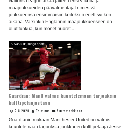
Nations League alkaa jälleen ensi viikolla ja
maajoukkueiden päävalmentajat nimesivät
joukkueensa ensimmäisiin koitoksiin edellisviikon
aikana. Varsinkin Englannin maajoukkueeseen on
ollut tunkua, kun monet nuoret...
Kuva: AOP, imago sport
Guardian: ManU valmis kuuntelemaan tarjouksia
kulttipelaajastaan
7.8.2020
Toimitus
Siirtomarkkinat
Guardianin mukaan Manchester United on valmis
kuuntelemaan tarjouksia joukkueen kulttipelaaja Jesse