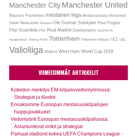
Manchester United
Manchester City
mestarien liiga
Mauricio Pochettino
Mestaruussarja
Mohamed
Ole Gunnar Solskjaer
Newcastle
Paul Pogba
Salah
Norwich
Pep Guardiola
Real Madrid
Southampton
PSG
Suomen A-
Tottenham
UCL
maajoukkue
Teemu Pukki
Tottenham Hotspur
UEL
Valioliiga
West Ham
World Cup 2018
Watford
VIIMEISIMMÄT ARTIKKELIT
Kotiedun merkitys EM-kilpailuvedonlyönnissä:
Strategiat ja tilastot
Ennakoimme Euroopan mestaruuskilpailujen
huippujoukkueet
Vedonlyönti Euroopan mestaruuskilpailuissa:
Asiantuntevat vinkit ja strategiat
Parhaat stadionit kokea UEFA Champions League -