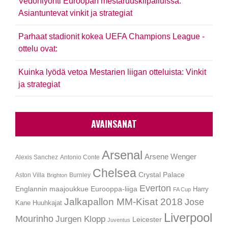
Vedonlyönti Euroopan mestaruuskilpailuissa:
Asiantuntevat vinkit ja strategiat
Parhaat stadionit kokea UEFA Champions League -
ottelu ovat:
Kuinka lyödä vetoa Mestarien liigan otteluista: Vinkit
ja strategiat
AVAINSANAT
Arsenal
Arsene Wenger
Alexis Sanchez
Antonio Conte
Chelsea
Crystal Palace
Aston Villa
Burnley
Brighton
Everton
Englannin maajoukkue
Eurooppa-liiga
Harry
FA Cup
Jalkapallon MM-Kisat 2018
Jose
Kane
Huuhkajat
Liverpool
Mourinho
Jurgen Klopp
Leicester
Juventus