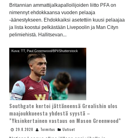
Britannian ammattijalkapalloilijoiden liitto PFA on
nimennyt ehdokkaansa vuoden pelaaja
-äänestykseen. Ehdokkaiksi asetettiin kuusi pelaajaa
ja lista koostui pelkästään Livepoolin ja Man Cityn
pelimiehistä. Hallitsevan...
Kuva: TT, Paul Greenwood/BPI/Shutterstock
Southgate kertoi jättäneensä Grealishin ulos
maajoukkueesta yhdestä syystä –
”Yksinkertainen vastaus on Mason Greenwood”
29.8.2020
Toimitus
Uutiset