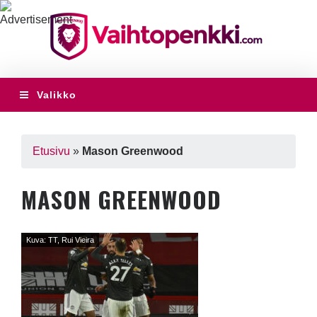
Valikko
Etusivu
»
Mason Greenwood
MASON GREENWOOD
Kuva: TT, Rui Vieira