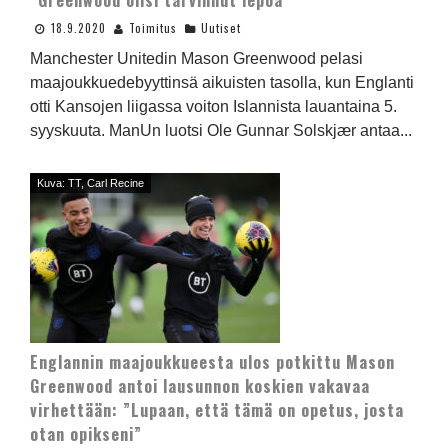
”Greenwood olisi tarvinnut lepoa”
18.9.2020
Toimitus
Uutiset
Manchester Unitedin Mason Greenwood pelasi
maajoukkuedebyyttinsä aikuisten tasolla, kun Englanti
otti Kansojen liigassa voiton Islannista lauantaina 5.
syyskuuta. ManUn luotsi Ole Gunnar Solskjær antaa...
Kuva: TT, Carl Recine
Englannin maajoukkueesta ulos potkittu Mason
Greenwood antoi lausunnon koskien vakavaa
virhettään: ”Lupaan, että tämä on opetus, josta
otan opikseni”