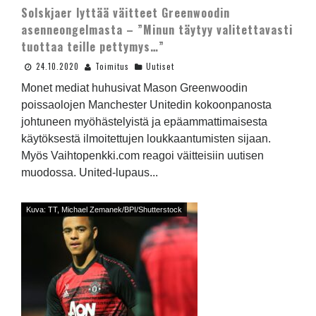
Solskjaer lyttää väitteet Greenwoodin
asenneongelmasta – ”Minun täytyy valitettavasti
tuottaa teille pettymys…”
24.10.2020
Toimitus
Uutiset
Monet mediat huhusivat Mason Greenwoodin
poissaolojen Manchester Unitedin kokoonpanosta
johtuneen myöhästelyistä ja epäammattimaisesta
käytöksestä ilmoitettujen loukkaantumisten sijaan.
Myös Vaihtopenkki.com reagoi väitteisiin uutisen
muodossa. United-lupaus...
Kuva: TT, Michael Zemanek/BPI/Shutterstock