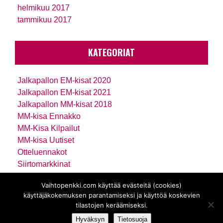
helmikuu 2017
tammikuu 2017
KATEGORIAT
Jalkapallon EM-kisat 2020
Jalkapallon EM-kisat 2021
Jalkapallon MM-kisat 2018
MM-kisa Ennakko
MM-Kisa Kilpailut
MM-kisa Uutiset
Otteluennakot
Siirtomarkkinat
Uutiset
Vaihtopenkki.com käyttää evästeitä (cookies)
Vedonlyönti
käyttäjäkokemuksen parantamiseksi ja käyttöä koskevien
Viikkokatsaus
tilastojen keräämiseksi.
Hyväksyn
Tietosuoja