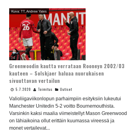
Kuva: TT, Andrew Yates
Greenwoodin kautta verrataan Rooneyn 2002/03
kauteen – Solskjaer haluaa nuorukaisen
sivuuttavan vertailun
5.7.2020
Toimitus
Uutiset
Valioliigaviikonlopun parhaimpiin esityksiin lukeutui
Manchester Unitedin 5-2 voitto Bournemouthista.
Varsinkin kaksi maalia viimeistellyt Mason Greenwood
on lähiaikoina ollut erittäin kuumassa vireessä ja
monet vertailevat...