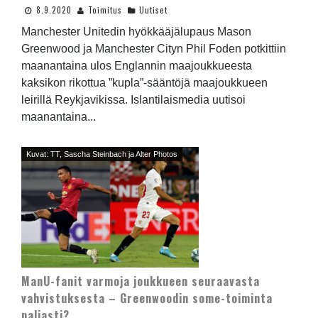
8.9.2020
Toimitus
Uutiset
Manchester Unitedin hyökkääjälupaus Mason
Greenwood ja Manchester Cityn Phil Foden potkittiin
maanantaina ulos Englannin maajoukkueesta
kaksikon rikottua ”kupla”-sääntöjä maajoukkueen
leirillä Reykjavikissa. Islantilaismedia uutisoi
maanantaina...
Kuvat: TT, Sascha Steinbach ja Alter Photos
ManU-fanit varmoja joukkueen seuraavasta
vahvistuksesta – Greenwoodin some-toiminta
paljasti?